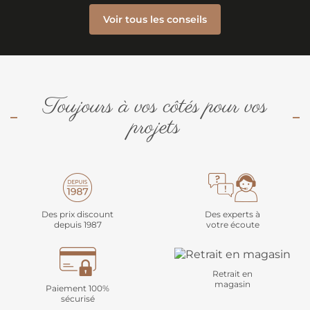
Voir tous les conseils
Toujours à vos côtés pour vos
projets
Des prix discount
Des experts à
depuis 1987
votre écoute
Retrait en
magasin
Paiement 100%
sécurisé