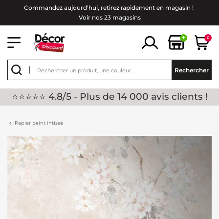
Commandez aujourd'hui, retirez rapidement en magasin !
Voir nos 23 magasins
+
0
Rechercher
⭐⭐⭐⭐⭐ 4.8/5 - Plus de 14 000 avis clients !
Papier peint intissé