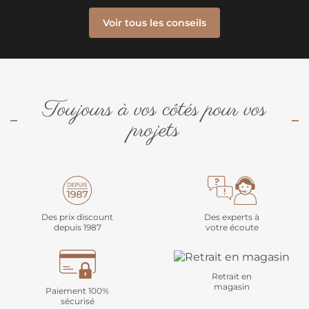
Voir tous les conseils
Toujours à vos côtés pour vos
projets
Des prix discount
Des experts à
depuis 1987
votre écoute
Retrait en
magasin
Paiement 100%
sécurisé