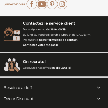
Facebook
YouTube
Pinterest
Instagram
Suivez-nous !
Contactez le service client
Par téléphone au
04 26 94 00 39
du lundi au vendredi de 9h à 12h30 et de 13h30 à 17h
Par mail via
notre formulaire de contact
Contactez votre magasin
On recrute !
Découvrez nos offres
en cliquant ici

Besoin d'aide ?

Décor Discount