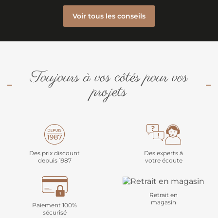
Voir tous les conseils
Toujours à vos côtés pour vos
projets
Des prix discount
Des experts à
depuis 1987
votre écoute
Retrait en
magasin
Paiement 100%
sécurisé