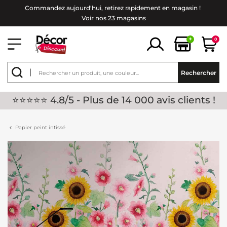
Commandez aujourd'hui, retirez rapidement en magasin !
Voir nos 23 magasins
+
0
Rechercher
⭐⭐⭐⭐⭐ 4.8/5 - Plus de 14 000 avis clients !
Papier peint intissé