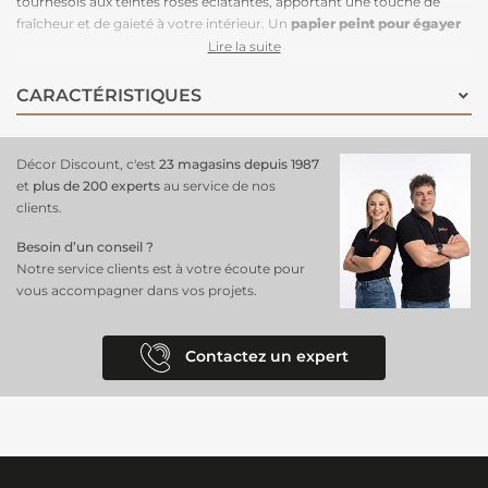
tournesols aux teintes roses éclatantes, apportant une touche de
fraîcheur et de gaieté à votre intérieur. Un
papier peint pour égayer
un salon
, une chambre ou un bureau, il crée une ambiance
Lire la suite
chaleureuse et accueillante. Sa mise en place est simple et rapide,
grâce à l’application de la colle directement sur le mur, et sa
CARACTÉRISTIQUES
conception raccordable à l’infini permet une
installation sans faille
,
quel que soit l’espace. Ce
papier peint unique
ajoutera une note
florale et dynamique à votre décoration, tout en apportant une
Décor Discount, c'est
23 magasins depuis 1987
énergie positive à votre pièce.
et
plus de 200 experts
au service de nos
clients.
Besoin d’un conseil ?
Notre service clients est à votre écoute pour
vous accompagner dans vos projets.
Contactez un expert