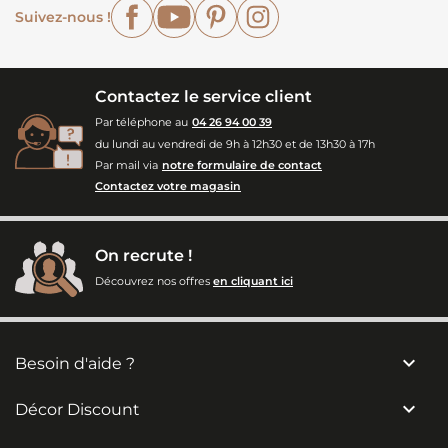
Facebook
YouTube
Pinterest
Instagram
Suivez-nous !
Contactez le service client
Par téléphone au
04 26 94 00 39
du lundi au vendredi de 9h à 12h30 et de 13h30 à 17h
Par mail via
notre formulaire de contact
Contactez votre magasin
On recrute !
Découvrez nos offres
en cliquant ici

Besoin d'aide ?

Décor Discount