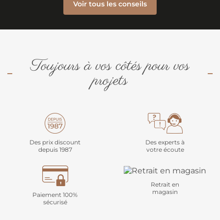
Voir tous les conseils
Toujours à vos côtés pour vos
projets
Des prix discount
Des experts à
depuis 1987
votre écoute
Retrait en
magasin
Paiement 100%
sécurisé