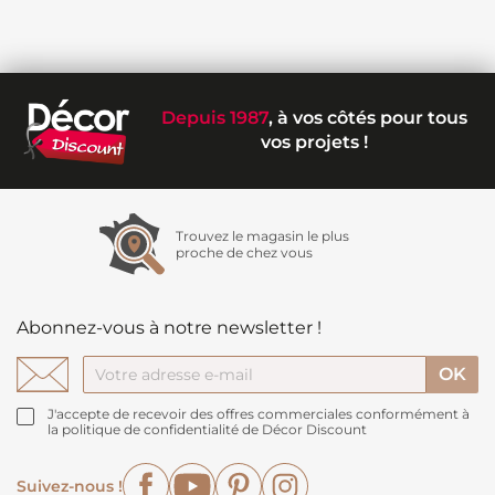
Depuis 1987
, à vos côtés pour tous
vos projets !
Trouvez le magasin le plus
proche de chez vous
Abonnez-vous à notre newsletter !
J'accepte de recevoir des offres commerciales conformément à
la politique de confidentialité de Décor Discount
Facebook
YouTube
Pinterest
Instagram
Suivez-nous !