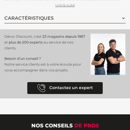
Un
décor mural parfait pour un salon
, une chambre ou un bureau,
Lire la suite
ce
décor géant
ajoute une dimension moderne et tropicale à votre
espace. Sa pose est rapide et facile grâce à l’application directe de la
CARACTÉRISTIQUES
colle sur le mur, vous permettant de profiter rapidement de ce design
élégant et tendance. Ce papier peint est le choix idéal pour ceux qui
souhaitent apporter une atmosphère vivante et chic à leur intérieur.
Décor Discount, c'est
23 magasins depuis 1987
et
plus de 200 experts
au service de nos
clients.
Besoin d’un conseil ?
Notre service clients est à votre écoute pour
vous accompagner dans vos projets.
Contactez un expert
NOS CONSEILS
DE PROS