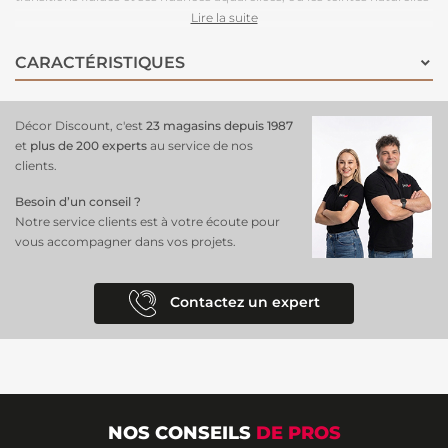
de vert clair, rouge, émeraude, beige et rose pastel s’entrelacent
Lire la suite
harmonieusement. Son effet aquarelle apporte une profondeur
visuelle et une poésie délicate, transformant vos murs en une fenêtre
CARACTÉRISTIQUES
ouverte sur un paysage onirique. Idéal pour un salon, une chambre
ou un espace de travail, il crée une ambiance apaisante et inspirante,
tout en invitant à la rêverie et à la détente.
Facile à poser grâce à
Décor Discount, c'est
23 magasins depuis 1987
son design en intissé
, il est parfait pour sublimer votre décoration
et
plus de 200 experts
au service de nos
intérieure avec style et raffinement.
clients.
Besoin d’un conseil ?
Notre service clients est à votre écoute pour
vous accompagner dans vos projets.
Contactez un expert
NOS CONSEILS
DE PROS