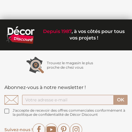
Depuis 1987
, à vos côtés pour tous
vos projets !
Trouvez le magasin le plus
proche de chez vous
Abonnez-vous à notre newsletter !
J'accepte de recevoir des offres commerciales conformément à
la politique de confidentialité de Décor Discount
Facebook
YouTube
Pinterest
Instagram
Suivez-nous !