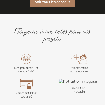
Voir tous les conseils
Toujours à vos côtés pour vos
projets
Des prix discount
Des experts à
depuis 1987
votre écoute
Retrait en
magasin
Paiement 100%
sécurisé