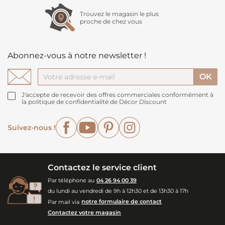
Trouvez le magasin le plus
proche de chez vous
Abonnez-vous à notre newsletter !
J'accepte de recevoir des offres commerciales conformément à
la politique de confidentialité de Décor Discount
Facebook
YouTube
Pinterest
Instagram
Suivez-nous !
Contactez le service client
Par téléphone au
04 26 94 00 39
du lundi au vendredi de 9h à 12h30 et de 13h30 à 17h
Par mail via
notre formulaire de contact
Contactez votre magasin