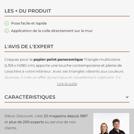
LES + DU PRODUIT
Pose facile et rapide
Application de la colle directement sur le mur
L'AVIS DE L'EXPERT
Craquez pour le
papier peint panoramique
Triangle multicolore
(L159 x H280 cm) apporte une touche contemporaine et pleine de
caractère à votre intérieur. Avec ses triangles vibrants aux couleurs
diverses, il crée un effet dynamique et visuellement captivant. Ce
décor mural parfait pour un salon
, une salle à manger, un bureau ou
Lire la suite
une chambre, se transforme en un élément décoratif central, ajoutant
une esthétique unique et un style audacieux à n'importe quel espace.
CARACTÉRISTIQUES
Panoramique
3 lés.
Décor Discount, c'est
23 magasins depuis 1987
et
plus de 200 experts
au service de nos
clients.