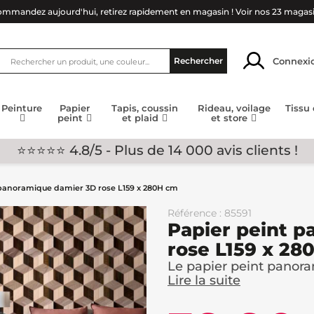
mmandez aujourd'hui, retirez rapidement en magasin !
Voir nos 23 magas
Connexi
Rechercher
Peinture
Papier
Tapis, coussin
Rideau, voilage
Tissu
peint
et plaid
et store
⭐⭐⭐⭐⭐ 4.8/5 - Plus de 14 000 avis clients !
 panoramique damier 3D rose L159 x 280H cm
Référence : 85591
Papier peint 
rose L159 x 28
Le papier peint panora
Lire la suite