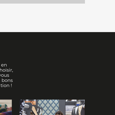
 en
oisir,
vous
s bons
tion !