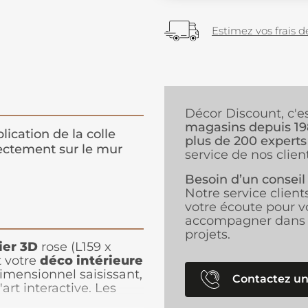
Estimez vos frais de
Décor Discount, c'e
magasins depuis 1
lication de la colle
plus de 200 experts
ectement sur le mur
service de nos client
Besoin d’un conseil
Notre service client
votre écoute pour v
accompagner dans 
projets.
er 3D
rose (L159 x
 votre
déco intérieure
idimensionnel saisissant,
Contactez un
rt interactive. Les
un damier stylisé qui