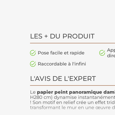
LES + DU PRODUIT
App
Pose facile et rapide
dir
Raccordable à l'infini
L'AVIS DE L'EXPERT
Le
papier peint panoramique
dami
H280 cm) dynamise instantanément
! Son motif en relief crée un effet tr
transformant le mur en une œuvre d'a
cubes en bois clair et foncé forment 