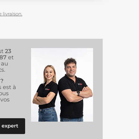
 livraison.
st
23
987
et
au
s.
 ?
s est à
ous
vos
 expert