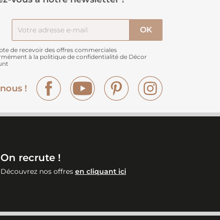
pte de recevoir des offres commerciales
rmément à
la politique de confidentialité de Décor
unt
Facebook
YouTube
Pinterest
Instagram
nous !
On recrute !
Découvrez nos offres
en cliquant ici