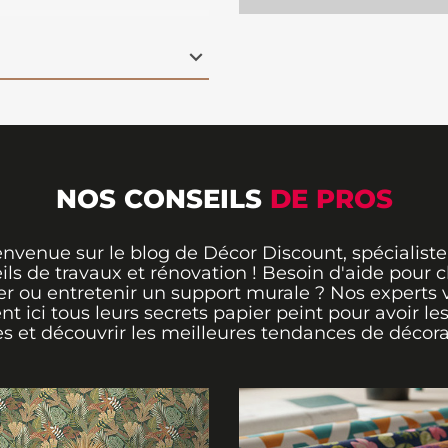
ajoutant profondeur et
e une touche moderne
èce. Parfait pour un
u ou une chambre, il
oint focal
aquez pour ce
décor
NOS CONSEILS
DE PROS
envenue sur le blog de Décor Discount, spécialiste
ils de travaux et rénovation ! Besoin d'aide pour ch
er ou entretenir un support murale ? Nos experts 
ent ici tous leurs secrets papier peint pour avoir le
s et découvrir les meilleures tendances de décora