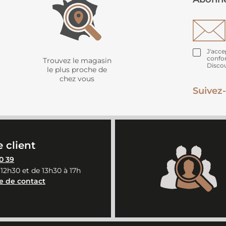
J'acce
confo
Trouvez le magasin
Disco
le plus proche de
chez vous
Suivez-
 client
0 39
 12h30 et de 13h30 à 17h
e de contact