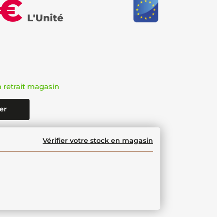
 €
L'Unité
n retrait magasin
er
Vérifier votre stock en magasin