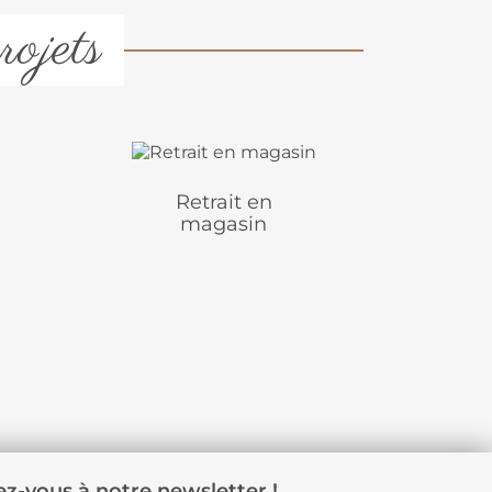
rojets
Retrait en
magasin
z-vous à notre newsletter !