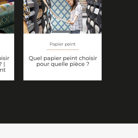
Papier peint
isir
Quel papier peint choisir
 |
pour quelle pièce ?
nt