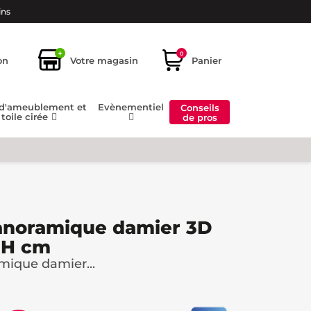
ins
+
0
on
Votre magasin
Panier
 d'ameublement et
Evènementiel
Conseils
toile cirée
de pros
panoramique damier 3D
0H cm
mique damier...