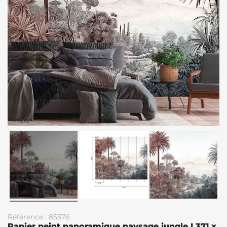
Référence : 85576
Papier peint panoramique paysage jungle L371 x