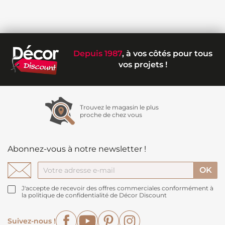
Depuis 1987
, à vos côtés pour tous
vos projets !
Trouvez le magasin le plus
proche de chez vous
Abonnez-vous à notre newsletter !
J'accepte de recevoir des offres commerciales conformément à
la politique de confidentialité de Décor Discount
Facebook
YouTube
Pinterest
Instagram
Suivez-nous !