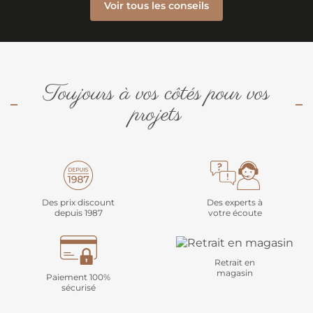
Voir tous les conseils
Toujours à vos côtés pour vos
projets
Des prix discount
Des experts à
depuis 1987
votre écoute
Retrait en
magasin
Paiement 100%
sécurisé