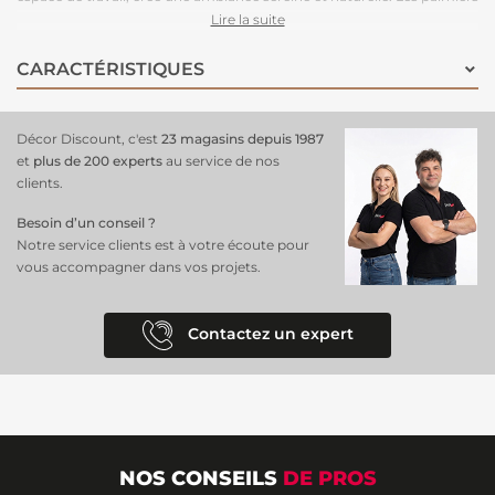
et pins aux teintes de vert, d'ocre et de gris se mêlent
Lire la suite
harmonieusement à l'esquisse vaporeuse des montagnes et au ciel
aquarellé légèrement bleuté. Cette composition captivante
CARACTÉRISTIQUES
transforme votre mur en une véritable œuvre d'art
vivante,
apportant une atmosphère apaisante et inspirante à votre espace.
Panoramique en 7 lés
, il offre profondeur et beauté à toute pièce.
Décor Discount, c'est
23 magasins depuis 1987
et
plus de 200 experts
au service de nos
clients.
Besoin d’un conseil ?
Notre service clients est à votre écoute pour
vous accompagner dans vos projets.
Contactez un expert
NOS CONSEILS
DE PROS