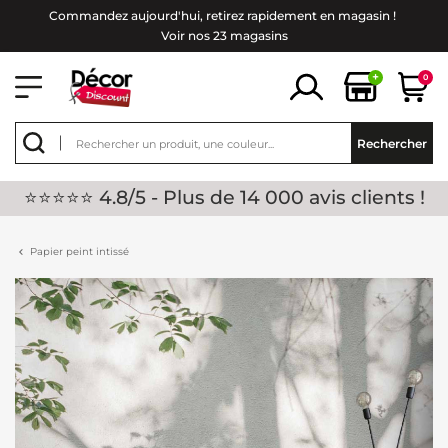
Commandez aujourd'hui, retirez rapidement en magasin !
Voir nos 23 magasins
+
0
Rechercher
⭐⭐⭐⭐⭐ 4.8/5 - Plus de 14 000 avis clients !
Papier peint intissé