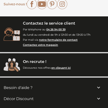
Facebook
YouTube
Pinterest
Instagram
Suivez-nous !
Contactez le service client
Par téléphone au
04 26 94 00 39
du lundi au vendredi de 9h à 12h30 et de 13h30 à 17h
Par mail via
notre formulaire de contact
Contactez votre magasin
On recrute !
Découvrez nos offres
en cliquant ici

Besoin d'aide ?

Décor Discount