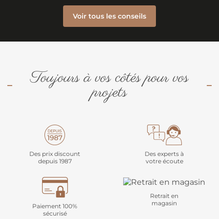
Voir tous les conseils
Toujours à vos côtés pour vos
projets
Des prix discount
Des experts à
depuis 1987
votre écoute
Retrait en
magasin
Paiement 100%
sécurisé