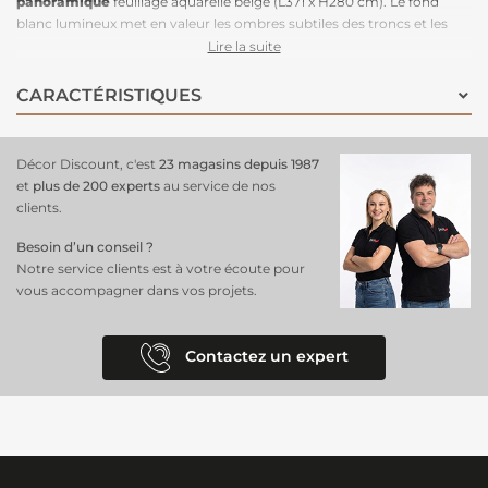
panoramique
feuillage aquarelle beige (L371 x H280 cm). Le fond
blanc lumineux met en valeur les ombres subtiles des troncs et les
branchages verts, créant une toile de fond neutre qui fait ressortir
Lire la suite
chaque élément avec clarté. Ce contraste entre les ombres sombres
des troncs, la douceur des feuilles vertes et la pureté du fond blanc
CARACTÉRISTIQUES
génère une composition équilibrée et apaisante. Ce
panoramique en
7 lés
transforme votre espace en un lieu calme et élégant, parfait
pour une atmosphère à la fois raffinée et accueillante.
Décor Discount, c'est
23 magasins depuis 1987
et
plus de 200 experts
au service de nos
clients.
Besoin d’un conseil ?
Notre service clients est à votre écoute pour
vous accompagner dans vos projets.
Contactez un expert