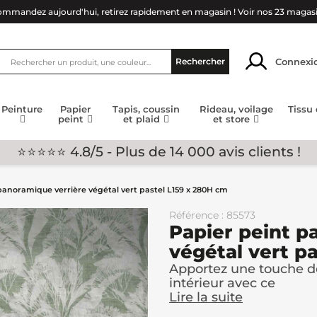
mmandez aujourd'hui, retirez rapidement en magasin !
Voir nos 23 magas
Connexi
Rechercher
Peinture
Papier
Tapis, coussin
Rideau, voilage
Tissu
peint
et plaid
et store
⭐⭐⭐⭐⭐ 4.8/5 - Plus de 14 000 avis clients !
panoramique verrière végétal vert pastel L159 x 280H cm
Référence : 85573
Papier peint p
végétal vert p
Apportez une touche de
intérieur avec ce
Lire la suite