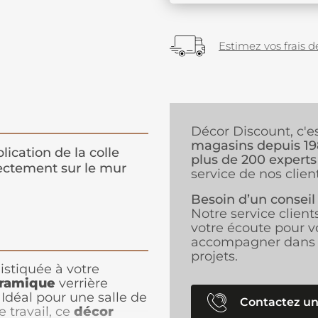
Estimez vos frais de
Décor Discount, c'e
magasins depuis 1
lication de la colle
plus de 200 experts
ectement sur le mur
service de nos client
Besoin d’un conseil
Notre service client
votre écoute pour v
accompagner dans 
projets.
stiquée à votre
oramique
verrière
 Idéal pour une salle de
Contactez un
 travail, ce
décor