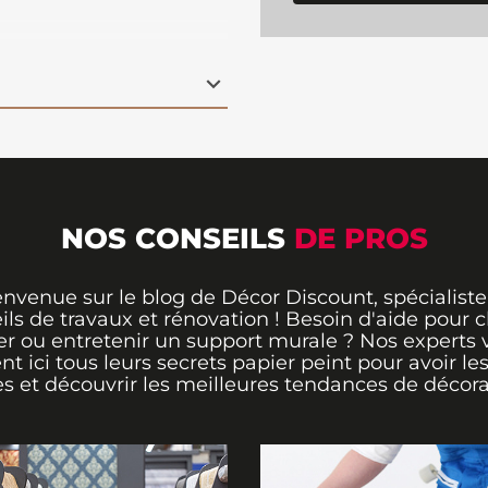
cheur et de sérénité.
rtes et les fins
ches de corail, créent
te sur un fond écru. Ce
votre mur
en une
ois une dimension de
 espace.
NOS CONSEILS
DE PROS
envenue sur le blog de Décor Discount, spécialiste
ils de travaux et rénovation ! Besoin d'aide pour ch
er ou entretenir un support murale ? Nos experts 
ent ici tous leurs secrets papier peint pour avoir le
s et découvrir les meilleures tendances de décora