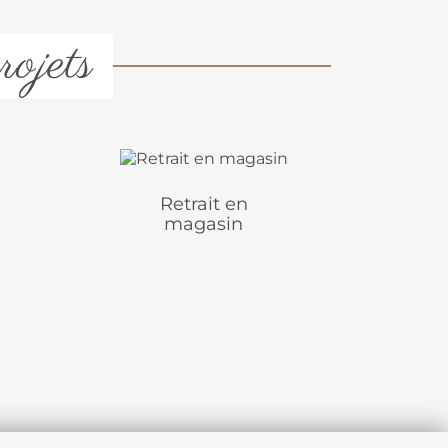
rojets
Retrait en
magasin