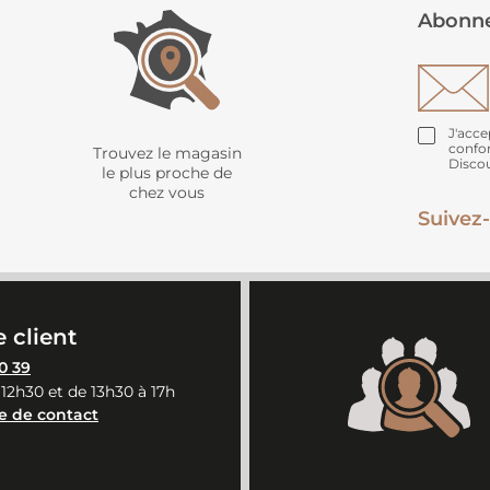
Abonne
J'acce
confo
Trouvez le magasin
Disco
le plus proche de
chez vous
Suivez-
 client
0 39
 12h30 et de 13h30 à 17h
e de contact