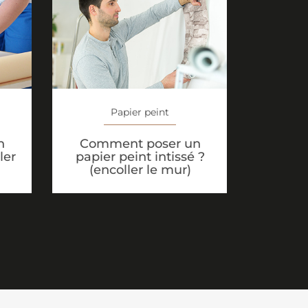
Papier peint
n
Comment poser un
ler
papier peint intissé ?
(encoller le mur)