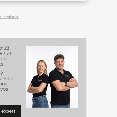
 livraison.
st
23
987
et
au
s.
 ?
s est à
ous
vos
 expert