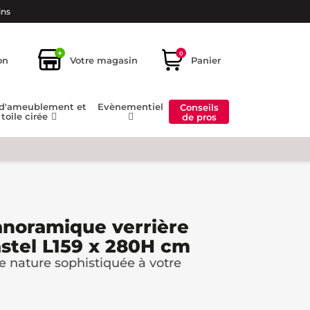
ins
+
0
on
Votre magasin
Panier
 d'ameublement et
Evènementiel
Conseils
toile cirée
de pros
anoramique verrière
astel L159 x 280H cm
 nature sophistiquée à votre