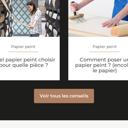
Papier peint
Papier peint
l papier peint choisir
Comment poser u
pour quelle pièce ?
papier peint ? (encol
le papier)
Voir tous les conseils