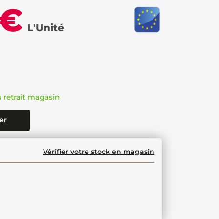
 €
L'Unité
n retrait magasin
er
Vérifier votre stock en magasin