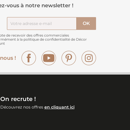
z-vous à notre newsletter !
pte de recevoir des offres commerciales
rmément à
la politique de confidentialité de Décor
unt
Facebook
YouTube
Pinterest
Instagram
nous !
On recrute !
Découvrez nos offres
en cliquant ici