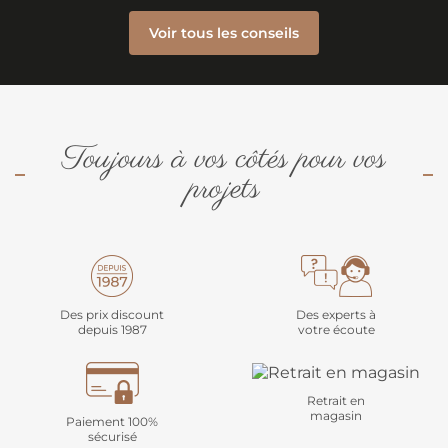
Voir tous les conseils
Toujours à vos côtés pour vos
projets
Des prix discount
Des experts à
depuis 1987
votre écoute
Retrait en
magasin
Paiement 100%
sécurisé