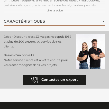
cm). Cette fresque vivante met en scène des oiseaux multicolores,
certains s’élançant gracieusement dans le ciel, d’autres perchés
paisiblement sur des branches verdoyantes, créant un équilibre
Lire la suite
parfait entre mouvement et sérénité. Les teintes éclatantes des
oiseaux et la douceur des éléments végétaux composent une scène
CARACTÉRISTIQUES
naturelle riche en détails, évoquant la beauté et la diversité de la
nature. Ce panoramique en 3 lés transforme vos murs en un tableau
immersif, idéal pour insuffler une touche de vie et de fraîcheur à votre
Décor Discount, c'est
23 magasins depuis 1987
espace. Un
papier peint facile et rapide à installer
grâce à son
et
plus de 200 experts
au service de nos
intissé.
clients.
Besoin d’un conseil ?
Notre service clients est à votre écoute pour
vous accompagner dans vos projets.
Contactez un expert