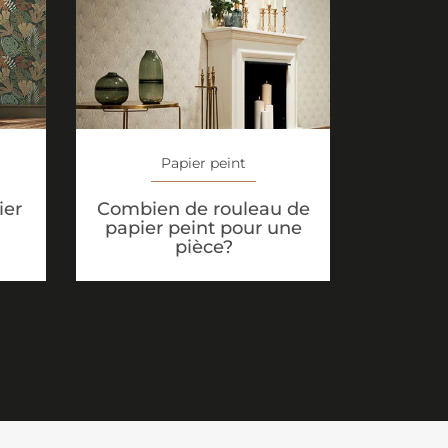
Papier peint
ier
Combien de rouleau de
papier peint pour une
pièce?