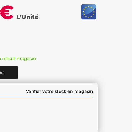
 €
L'Unité
n retrait magasin
er
Vérifier votre stock en magasin