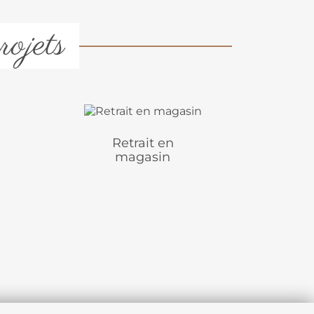
rojets
Retrait en
magasin