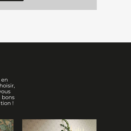
 en
oisir,
vous
s bons
tion !