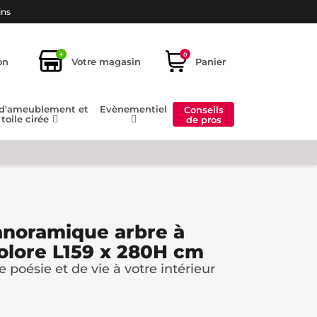
ins
+
0
on
Votre magasin
Panier
 d'ameublement et
Evènementiel
Conseils
toile cirée
de pros
anoramique arbre à
olore L159 x 280H cm
poésie et de vie à votre intérieur