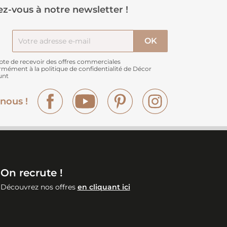
z-vous à notre newsletter !
pte de recevoir des offres commerciales
rmément à
la politique de confidentialité de Décor
unt
Facebook
YouTube
Pinterest
Instagram
nous !
On recrute !
Découvrez nos offres
en cliquant ici