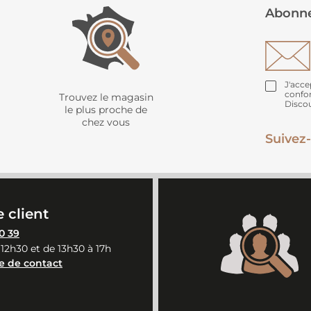
Abonne
J'acce
confo
Trouvez le magasin
Disco
le plus proche de
chez vous
Suivez-
 client
0 39
 12h30 et de 13h30 à 17h
e de contact