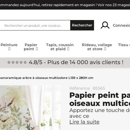
mmandez aujourd'hui, retirez rapidement en magasin !
Voir nos 23 magas
Connexi
Rechercher
Peinture
Papier
Tapis, coussin
Rideau, voilage
Tissu
peint
et plaid
et store
⭐⭐⭐⭐⭐ 4.8/5 - Plus de 14 000 avis clients !
panoramique arbre à oiseaux multicolore L159 x 280H cm
Référence : 85565
Papier peint p
oiseaux multic
Apportez une touche de 
avec ce
Lire la suite