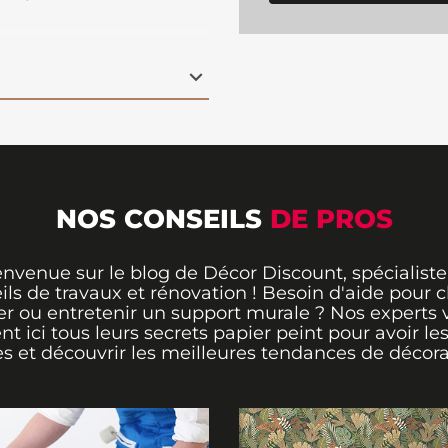
ornés de fruits roses,
ieux. L'élégance des
s évoquent la splendeur
 sa diversité. Ce
otre mur
en une
ite pour inviter à la
sphère chaleureuse et
NOS CONSEILS
DE PROS
envenue sur le blog de Décor Discount, spécialiste
ils de travaux et rénovation ! Besoin d'aide pour ch
er ou entretenir un support murale ? Nos experts 
ent ici tous leurs secrets papier peint pour avoir le
s et découvrir les meilleures tendances de décora