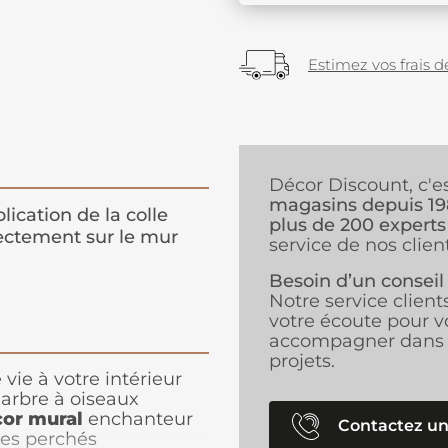
Estimez vos frais de
Décor Discount, c'e
magasins depuis 1
lication de la colle
plus de 200 experts
ectement sur le mur
service de nos client
Besoin d’un conseil
Notre service client
votre écoute pour v
accompagner dans 
projets.
vie à votre intérieur
arbre à oiseaux
or mural
enchanteur
Contactez un
res perchés