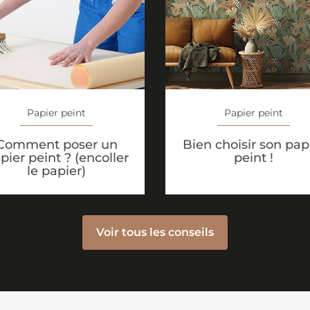
Papier peint
Papier peint
Comment poser un
Bien choisir son pap
pier peint ? (encoller
peint !
le papier)
Voir tous les conseils