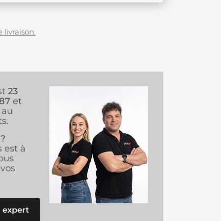
 livraison.
st
23
987
et
au
s.
 ?
s est à
ous
vos
 expert