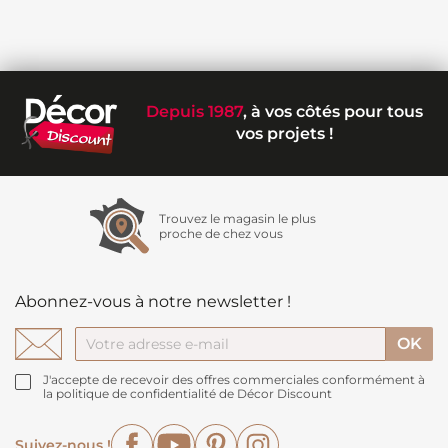
Depuis 1987
, à vos côtés pour tous
vos projets !
Trouvez le magasin le plus
proche de chez vous
Abonnez-vous à notre newsletter !
J'accepte de recevoir des offres commerciales conformément à
la politique de confidentialité de Décor Discount
Facebook
YouTube
Pinterest
Instagram
Suivez-nous !