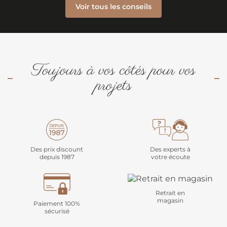
Voir tous les conseils
Toujours à vos côtés pour vos
projets
Des prix discount
Des experts à
depuis 1987
votre écoute
Retrait en
magasin
Paiement 100%
sécurisé