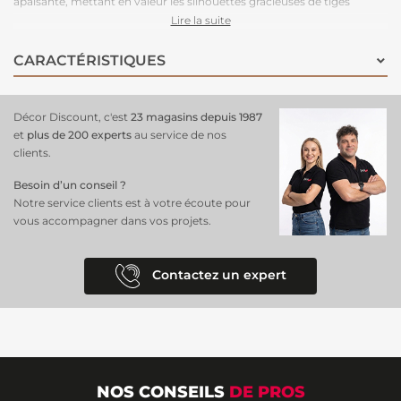
apaisante, mettant en valeur les silhouettes gracieuses de tiges
élancées. Leurs ombres nettes et dansantes, animées par une lumière
Lire la suite
subtile, apportent une dimension dynamique et poétique au décor.
Chaque tige, fine et légère, évoque une liberté aérienne, comme un
CARACTÉRISTIQUES
souffle de brise caressant un champ de graminées. Ce
panoramique
pour le salon
en 3 lés sublime votre intérieur d’une atmosphère
sereine et raffinée, idéale pour créer un cadre accueillant et
Décor Discount, c'est
23 magasins depuis 1987
sophistiqué.
et
plus de 200 experts
au service de nos
clients.
Besoin d’un conseil ?
Notre service clients est à votre écoute pour
vous accompagner dans vos projets.
Contactez un expert
NOS CONSEILS
DE PROS