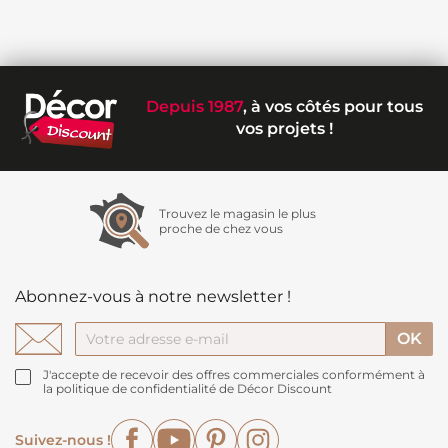
Depuis 1987
, à vos côtés pour tous
vos projets !
Trouvez le magasin le plus
proche de chez vous
Abonnez-vous à notre newsletter !
J'accepte de recevoir des offres commerciales conformément à
la politique de confidentialité de Décor Discount
Facebook
YouTube
Pinterest
Instagram
Suivez-nous !