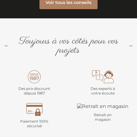
Voir tous les conseils
Toujours à vos côtés pour vos
projets
Des prix discount
Des experts à
depuis 1987
votre écoute
Retrait en
magasin
Paiement 100%
sécurisé