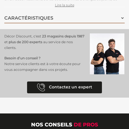
bleu et de rose insufflent une ambiance positive et joyeuse. Des
Lire la suite
poissons adorables nagent harmonieusement parmi les plantes sous-
marines, apportant un effet vivant et dynamique à la pièce. Non
CARACTÉRISTIQUES
seulement ce
papier peint panoramique
crée un plaisir visuel, mais il
diffuse également une sensation de calme et de détente, parfait pour
un intérieur apaisant et inspirant.
Décor Discount, c'est
23 magasins depuis 1987
et
plus de 200 experts
au service de nos
clients.
Besoin d’un conseil ?
Notre service clients est à votre écoute pour
vous accompagner dans vos projets.
Contactez un expert
NOS CONSEILS
DE PROS