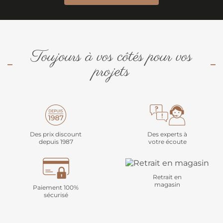
Toujours à vos côtés pour vos
projets
Des prix discount
Des experts à
depuis 1987
votre écoute
Retrait en
magasin
Paiement 100%
sécurisé