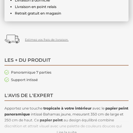
Livraison à domicile
Livraison en point relais
Retrait gratuit en magasin
Estimez vos frais de livraison.
LES + DU PRODUIT
Panoramique 7 parties
Support intissé
L'AVIS DE L'EXPERT
Apportez une touche
tropicale à votre intérieur
avec le
papier peint
panoramique
intissé Bahamas jaune, mesurant 350 cm de large et
250 cm de haut. Ce
papier peint
au design équilibré combine
discrétion et attrait visuel avec une palette de couleurs douces qui
inspire la sérénité. Orné de grandes feuilles tropicales qui s'élèvent, il
Lire la suite