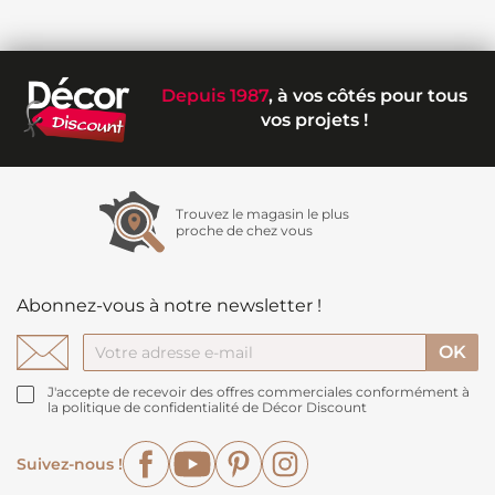
Depuis 1987
, à vos côtés pour tous
vos projets !
Trouvez le magasin le plus
proche de chez vous
Abonnez-vous à notre newsletter !
J'accepte de recevoir des offres commerciales conformément à
la politique de confidentialité de Décor Discount
Facebook
YouTube
Pinterest
Instagram
Suivez-nous !