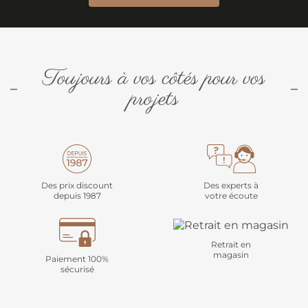
Toujours à vos côtés pour vos
projets
Des prix discount
Des experts à
depuis 1987
votre écoute
Retrait en
magasin
Paiement 100%
sécurisé