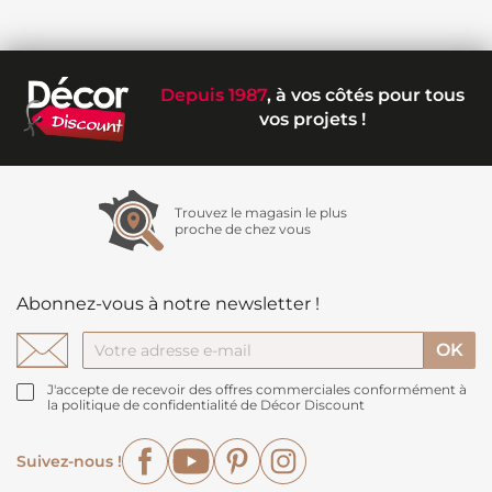
Depuis 1987
, à vos côtés pour tous
vos projets !
Trouvez le magasin le plus
proche de chez vous
Abonnez-vous à notre newsletter !
J'accepte de recevoir des offres commerciales conformément à
la politique de confidentialité de Décor Discount
Facebook
YouTube
Pinterest
Instagram
Suivez-nous !