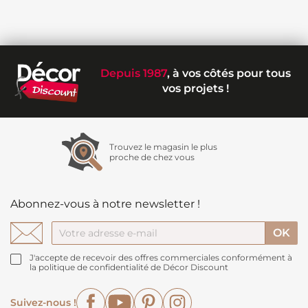
Depuis 1987
, à vos côtés pour tous
vos projets !
Trouvez le magasin le plus
proche de chez vous
Abonnez-vous à notre newsletter !
J'accepte de recevoir des offres commerciales conformément à
la politique de confidentialité de Décor Discount
Facebook
YouTube
Pinterest
Instagram
Suivez-nous !