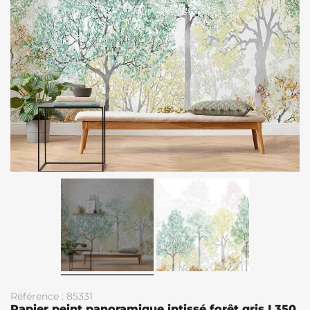
Référence : 85331
Papier peint panoramique intissé forêt gris L350