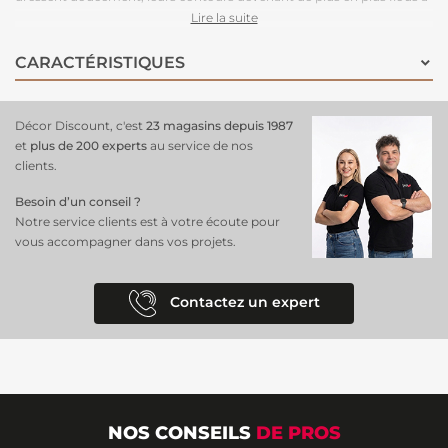
mesure que l’on s’éloigne, créant un effet visuel apaisant et élégant.
Lire la suite
Inspiré d’un dessin artistique méticuleusement réalisé, chaque coup
de pinceau semble prendre vie, formant une forêt harmonieuse aux
CARACTÉRISTIQUES
teintes de verts et de jaunes éclatants. Ce
papier peint transforme
votre espace
en un lieu serein et raffiné, apportant la beauté de la
nature à l’intérieur. Idéal pour un salon, une chambre ou un bureau, il
Décor Discount, c'est
23 magasins depuis 1987
crée une atmosphère calme et pleine de poésie. Avec son design en 7
et
plus de 200 experts
au service de nos
parties, ce
décor panoramique
sur support intissé est
facile à poser
clients.
et à ajuster
, s’adaptant parfaitement à votre mur.
Besoin d’un conseil ?
Notre service clients est à votre écoute pour
vous accompagner dans vos projets.
Contactez un expert
NOS CONSEILS
DE PROS