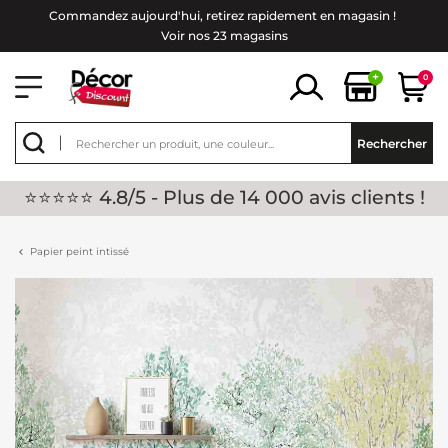
Commandez aujourd'hui, retirez rapidement en magasin !
Voir nos 23 magasins
+
0
Rechercher
⭐⭐⭐⭐⭐ 4.8/5 - Plus de 14 000 avis clients !
Papier peint intissé