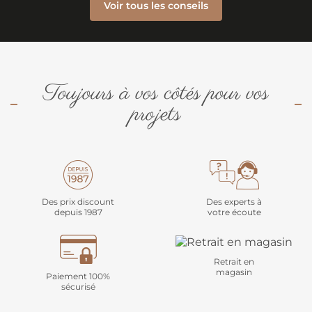
Voir tous les conseils
Toujours à vos côtés pour vos
projets
Des prix discount
Des experts à
depuis 1987
votre écoute
Retrait en
magasin
Paiement 100%
sécurisé