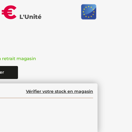
 €
L'Unité
n retrait magasin
er
Vérifier votre stock en magasin