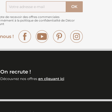
pte de recevoir des offres commerciales
rmément à
la politique de confidentialité de Décor
unt
Facebook
YouTube
Pinterest
Instagram
nous !
On recrute !
Découvrez nos offres
en cliquant ici