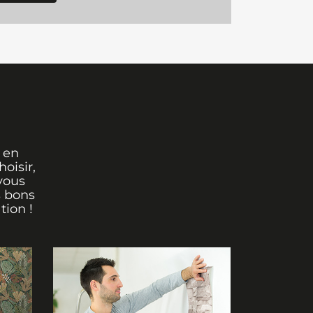
 en
oisir,
vous
s bons
tion !