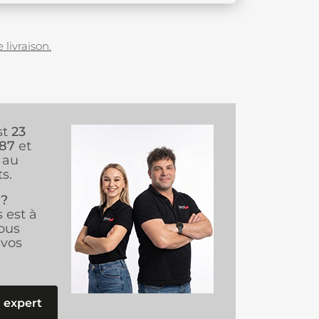
 livraison.
st
23
987
et
au
s.
 ?
s est à
ous
vos
 expert