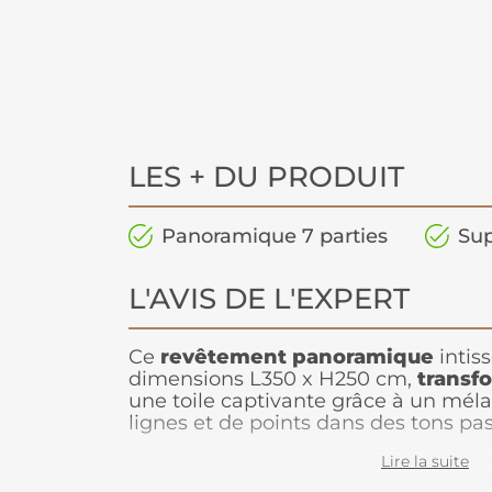
LES + DU PRODUIT
Panoramique 7 parties
Sup
L'AVIS DE L'EXPERT
Ce
revêtement panoramique
intis
dimensions L350 x H250 cm,
transf
une toile captivante grâce à un mél
lignes et de points dans des tons pa
unique
apporte une touche artistiqu
Lire la suite
intérieur, créant une ambiance accuei
Idéal pour les espaces créatifs comme