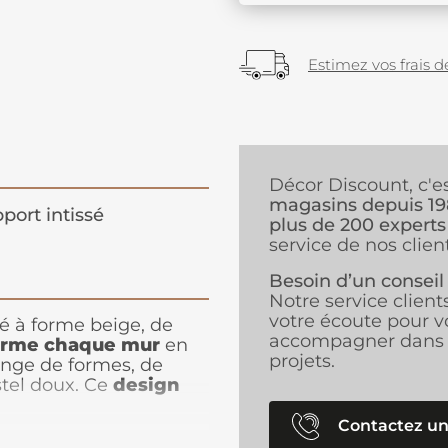
Estimez vos frais de
Décor Discount, c'e
magasins depuis 1
port intissé
plus de 200 experts
service de nos client
Besoin d’un conseil
Notre service client
votre écoute pour v
sé à forme beige, de
accompagner dans 
orme chaque mur
en
projets.
ange de formes, de
stel doux. Ce
design
e qui embellira votre
llante et inspirante.
Contactez un
 les salons, les