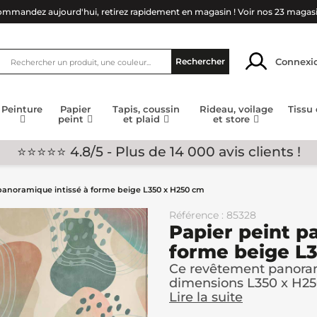
mmandez aujourd'hui, retirez rapidement en magasin !
Voir nos 23 magas
Connexi
Rechercher
Peinture
Papier
Tapis, coussin
Rideau, voilage
Tissu
peint
et plaid
et store
⭐⭐⭐⭐⭐ 4.8/5 - Plus de 14 000 avis clients !
panoramique intissé à forme beige L350 x H250 cm
Référence : 85328
Papier peint p
forme beige L
Ce revêtement panoram
dimensions L350 x H25
Lire la suite