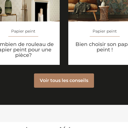
Papier peint
Papier peint
mbien de rouleau de
Bien choisir son pap
apier peint pour une
peint !
pièce?
Voir tous les conseils