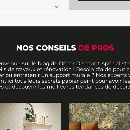
ge l'expression
tique raffinée.
Facile à
é
, ce
papier peint
innovante et élégante
nsion visuelle
NOS CONSEILS
DE PROS
envenue sur le blog de Décor Discount, spécialiste
ils de travaux et rénovation ! Besoin d'aide pour ch
er ou entretenir un support murale ? Nos experts 
ent ici tous leurs secrets papier peint pour avoir le
s et découvrir les meilleures tendances de décora