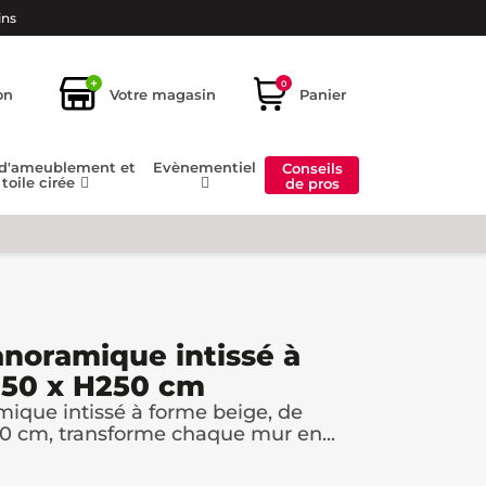
ins
+
0
on
Votre magasin
Panier
 d'ameublement et
Evènementiel
Conseils
toile cirée
de pros
anoramique intissé à
350 x H250 cm
ique intissé à forme beige, de
0 cm, transforme chaque mur en...