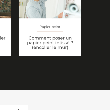
Papier peint
ier
Comment poser un
papier peint intissé ?
(encoller le mur)