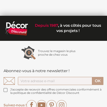
Depuis 1987
, à vos côtés pour tous
vos projets !
Trouvez le magasin le plus
proche de chez vous
Abonnez-vous à notre newsletter !
J'accepte de recevoir des offres commerciales conformément à
la politique de confidentialité de Décor Discount
Facebook
YouTube
Pinterest
Instagram
Suivez-nous !