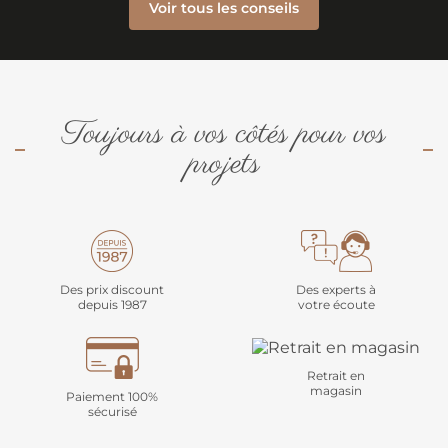
Voir tous les conseils
Toujours à vos côtés pour vos
projets
Des prix discount
Des experts à
depuis 1987
votre écoute
Retrait en
magasin
Paiement 100%
sécurisé