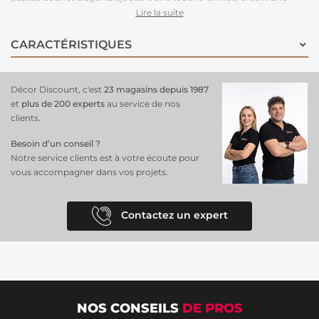
atmosphère fraîche et apaisante dans chaque pièce.
Idéal pour les
Lire la suite
chambres
, les salons ou les espaces de méditation, ce
papier peint
apporte une connexion apaisante à la nature tout en ajoutant une
CARACTÉRISTIQUES
dimension artistique à votre décoration intérieure. Ce
papier peint
est facile à poser
, il permet de transformer instantanément vos
murs en une toile tranquille, invitant à la détente et à la
Décor Discount, c'est
23 magasins depuis 1987
contemplation.
et
plus de 200 experts
au service de nos
clients.
Besoin d’un conseil ?
Notre service clients est à votre écoute pour
vous accompagner dans vos projets.
Contactez un expert
NOS CONSEILS
DE PROS