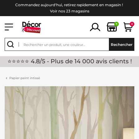
Commandez aujourd'hui, retirez rapidement en magasin !
Voir nos 23 magasins
+
0
Rechercher
⭐⭐⭐⭐⭐ 4.8/5 - Plus de 14 000 avis clients !
Papier peint intissé