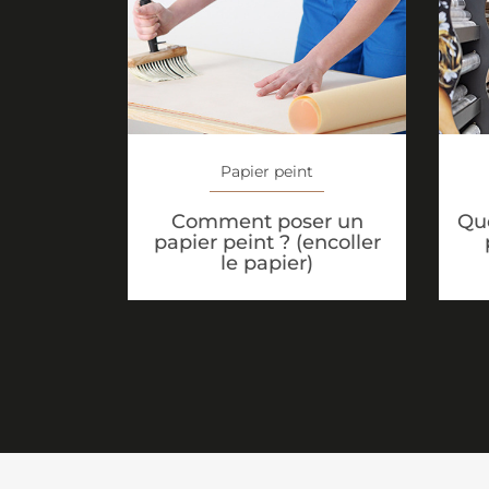
Papier peint
Comment poser un
Que
papier peint ? (encoller
le papier)