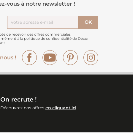
z-vous à notre newsletter !
pte de recevoir des offres commerciales
rmément à
la politique de confidentialité de Décor
unt
Facebook
YouTube
Pinterest
Instagram
nous !
On recrute !
Découvrez nos offres
en cliquant ici