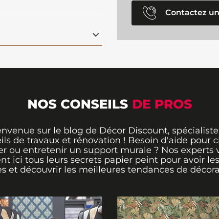
 tandis que l'arrière-
sphère vivante et
Contactez un
 Ce
décor original
 de dynamisme à votre
aux ou espaces de vie.
 ce papier peint
re sur un monde où la
réant ainsi un espace
NOS CONSEILS
DE PROS
envenue sur le blog de Décor Discount, spécialiste
ils de travaux et rénovation ! Besoin d'aide pour ch
er ou entretenir un support murale ? Nos experts 
ent ici tous leurs secrets papier peint pour avoir le
s et découvrir les meilleures tendances de décora