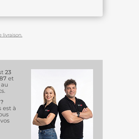
 livraison.
st
23
987
et
au
s.
 ?
s est à
ous
vos