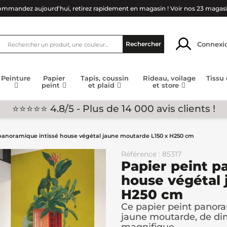
mmandez aujourd'hui, retirez rapidement en magasin !
Voir nos 23 magas
Connexi
Rechercher
Peinture
Papier
Tapis, coussin
Rideau, voilage
Tissu
peint
et plaid
et store
⭐⭐⭐⭐⭐ 4.8/5 - Plus de 14 000 avis clients !
panoramique intissé house végétal jaune moutarde L150 x H250 cm
Référence : 85317
Papier peint p
house végétal 
H250 cm
Ce papier peint panora
jaune moutarde, de di