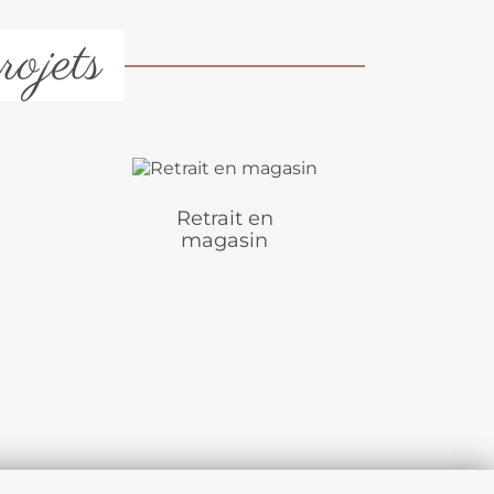
rojets
Retrait en
magasin