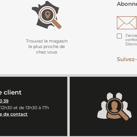
Abonne
J'acce
confo
Trouvez le magasin
Disco
le plus proche de
chez vous
Suivez-
 client
0 39
 12h30 et de 13h30 à 17h
e de contact