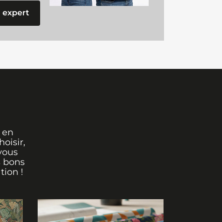
 expert
 en
oisir,
vous
s bons
tion !