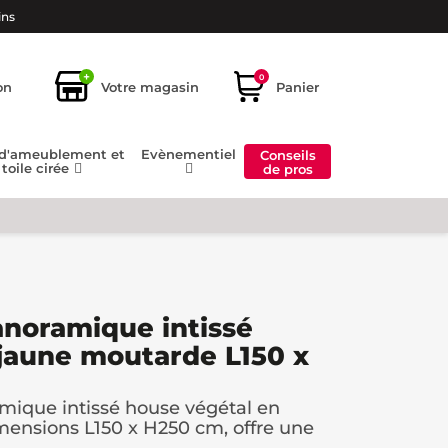
ins
+
0
on
Votre magasin
Panier
 d'ameublement et
Evènementiel
Conseils
toile cirée
de pros
anoramique intissé
jaune moutarde L150 x
mique intissé house végétal en
mensions L150 x H250 cm, offre une