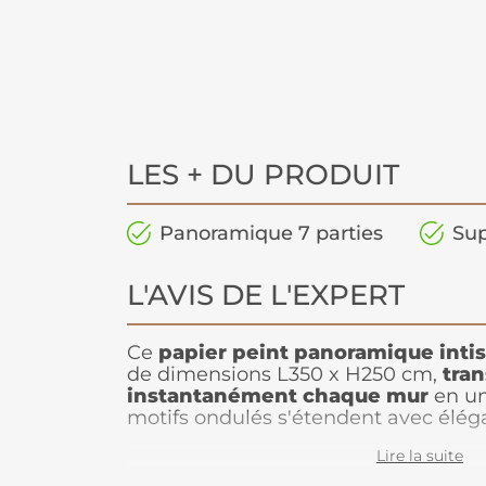
LES + DU PRODUIT
Panoramique 7 parties
Sup
L'AVIS DE L'EXPERT
Ce
papier peint panoramique inti
de dimensions L350 x H250 cm,
tra
instantanément chaque mur
en un
motifs ondulés s'étendent avec éléga
créant un effet visuel captivant qui a
Lire la suite
combinaison harmonieuse de différe
couleurs vives donne naissance à une