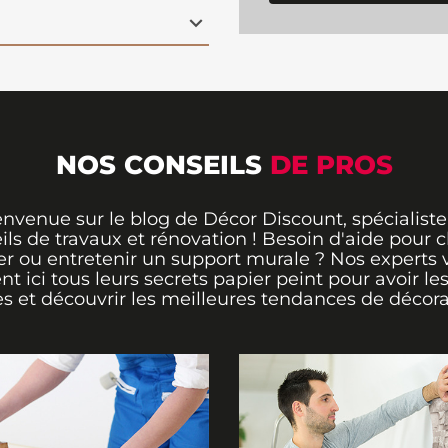
ce une profondeur
ne galerie d'art. Idéal
 ou même les salles
une touche artistique
er grâce à son intissé
.
souhaitent injecter une
on dans leur
NOS CONSEILS
DE PROS
envenue sur le blog de Décor Discount, spécialiste
ils de travaux et rénovation ! Besoin d'aide pour ch
er ou entretenir un support murale ? Nos experts 
ent ici tous leurs secrets papier peint pour avoir le
s et découvrir les meilleures tendances de décora