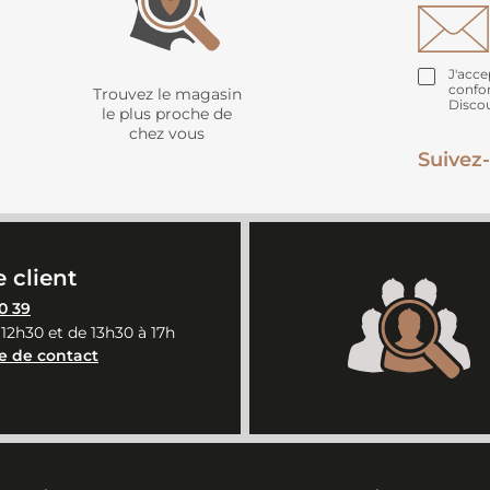
J'acce
confo
Trouvez le magasin
Disco
le plus proche de
chez vous
Suivez-
 client
0 39
 12h30 et de 13h30 à 17h
e de contact