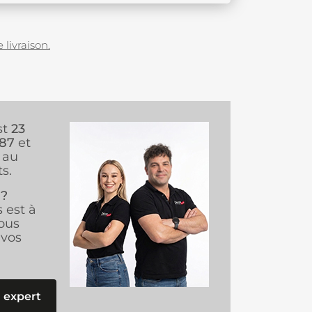
 livraison.
st
23
987
et
au
s.
 ?
s est à
ous
vos
 expert