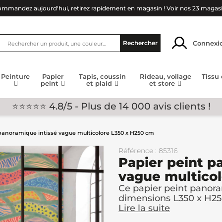
mmandez aujourd'hui, retirez rapidement en magasin !
Voir nos 23 magas
Connexi
Rechercher
Peinture
Papier
Tapis, coussin
Rideau, voilage
Tissu
peint
et plaid
et store
⭐⭐⭐⭐⭐ 4.8/5 - Plus de 14 000 avis clients !
panoramique intissé vague multicolore L350 x H250 cm
Référence : 85316
Papier peint p
vague multico
Ce papier peint panora
dimensions L350 x H25
Lire la suite