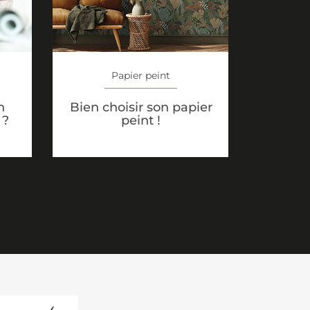
Papier peint
n
Bien choisir son papier
 ?
peint !