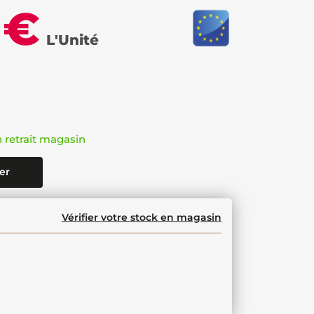
 €
L'Unité
n retrait magasin
er
Vérifier votre stock en magasin