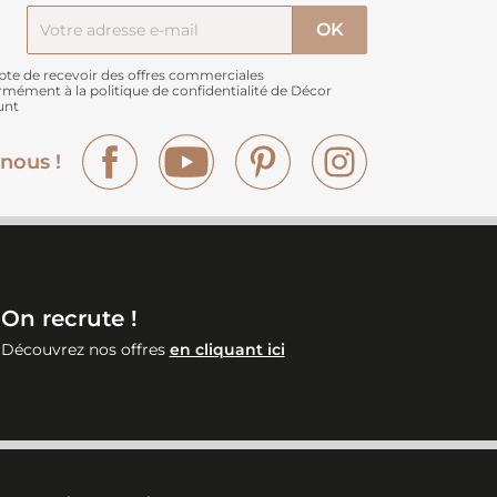
pte de recevoir des offres commerciales
rmément à
la politique de confidentialité de Décor
unt
Facebook
YouTube
Pinterest
Instagram
nous !
On recrute !
Découvrez nos offres
en cliquant ici