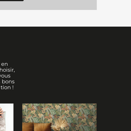
 en
oisir,
vous
s bons
tion !