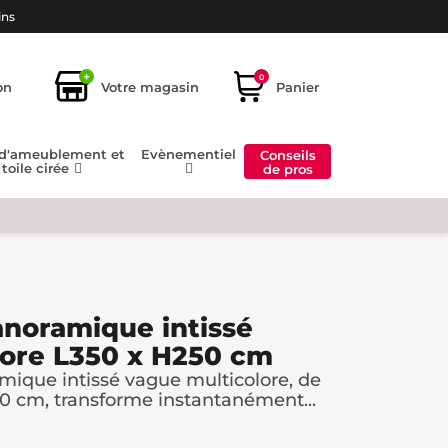
ins
+
0
on
Votre magasin
Panier
 d'ameublement et
Evènementiel
Conseils
toile cirée
de pros
anoramique intissé
lore L350 x H250 cm
mique intissé vague multicolore, de
0 cm, transforme instantanément...