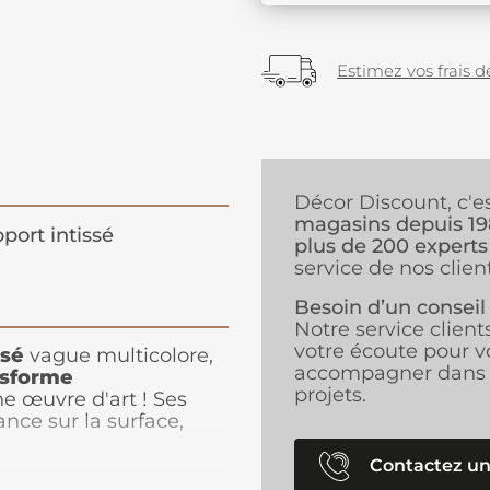
Estimez vos frais de
Décor Discount, c'e
magasins depuis 1
port intissé
plus de 200 experts
service de nos client
Besoin d’un conseil
Notre service client
votre écoute pour v
ssé
vague multicolore,
accompagner dans 
nsforme
projets.
e œuvre d'art ! Ses
nce sur la surface,
ttire le regard. La
nts motifs et de
Contactez un
 toile de fond