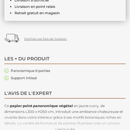
Livraison à domicile
Livraison en point relais
Retrait gratuit en magasin
Estimez vos frais de livraison.
LES + DU PRODUIT
Panoramique 6 parties
Support intissé
L'AVIS DE L'EXPERT
Ce
papier peint panoramique végétal
en jaune curry, de
dimensions L300 x H250 cm, introduit une ambiance chaleureuse et
vivante dans votre intérieur grâce à ses motifs botaniques riches en
détails. La variété de formes et de plantes illustrées crée un univers
visuel captivant, une pépite murale ! Avec ses tons de jaune curry, ce
Lire la suite