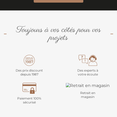
Toujours à vos côtés pour vos
projets
Des prix discount
Des experts à
depuis 1987
votre écoute
Retrait en
magasin
Paiement 100%
sécurisé