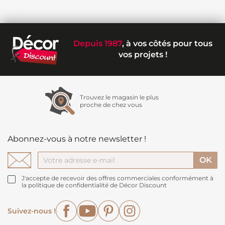
Depuis 1987
, à vos côtés pour tous
vos projets !
Trouvez le magasin le plus
proche de chez vous
Abonnez-vous à notre newsletter !
J'accepte de recevoir des offres commerciales conformément à
la politique de confidentialité de Décor Discount
Facebook
YouTube
Pinterest
Instagram
Suivez-nous !