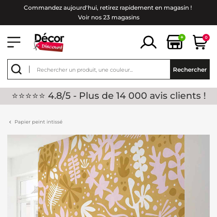
Commandez aujourd'hui, retirez rapidement en magasin !
Voir nos 23 magasins
+
0
Rechercher
⭐⭐⭐⭐⭐ 4.8/5 - Plus de 14 000 avis clients !
Papier peint intissé