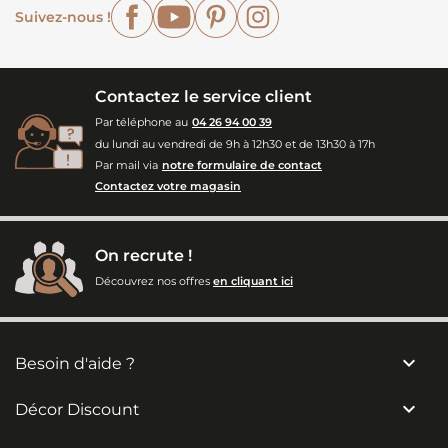
Facebook
YouTube
Pinterest
Instagram
Suivez-nous !
Contactez le service client
Par téléphone au
04 26 94 00 39
du lundi au vendredi de 9h à 12h30 et de 13h30 à 17h
Par mail via
notre formulaire de contact
Contactez votre magasin
On recrute !
Découvrez nos offres
en cliquant ici

Besoin d'aide ?

Décor Discount