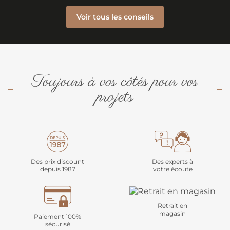
Voir tous les conseils
Toujours à vos côtés pour vos
projets
Des prix discount
Des experts à
depuis 1987
votre écoute
Retrait en
magasin
Paiement 100%
sécurisé