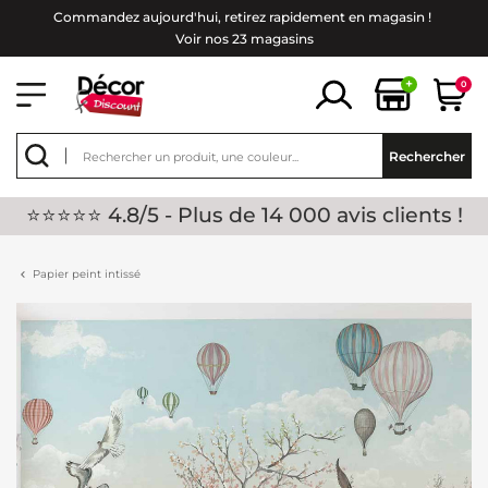
Commandez aujourd'hui, retirez rapidement en magasin !
Voir nos 23 magasins
+
0
Rechercher
⭐⭐⭐⭐⭐ 4.8/5 - Plus de 14 000 avis clients !
Papier peint intissé