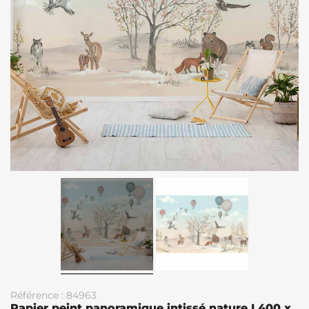
Référence : 84963
Papier peint panoramique intissé nature L400 x