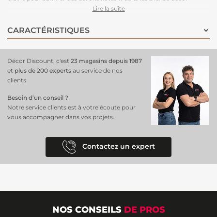
enchanteur invite à la rêverie et apporte une touche magique à
Lire la suite
n’importe quelle pièce. Facile à poser avec son support intissé de
qualité, il est idéal pour créer une atmosphère apaisante et pleine
CARACTÉRISTIQUES
d’imagination, que ce soit dans une
chambre d’enfant
ou un coin
détente. Laissez-vous emporter par ce paysage féerique et naturel
grâce à ce
papier peint Décor Discount
!
Décor Discount, c'est
23 magasins depuis 1987
et
plus de 200 experts
au service de nos
clients.
Besoin d’un conseil ?
Notre service clients est à votre écoute pour
vous accompagner dans vos projets.
Contactez un expert
NOS CONSEILS
DE PROS