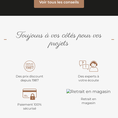
Voir tous les conseils
Toujours à vos côtés pour vos
projets
Des prix discount
Des experts à
depuis 1987
votre écoute
Retrait en
magasin
Paiement 100%
sécurisé