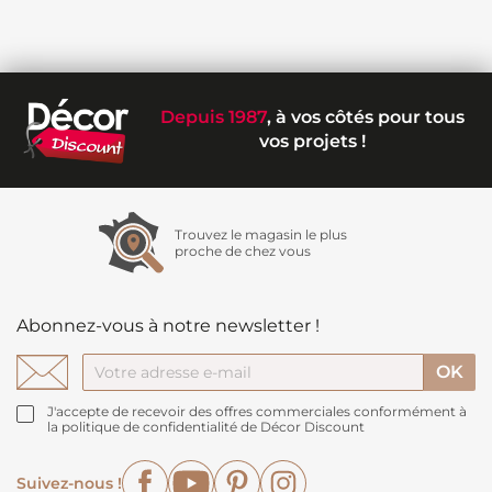
Depuis 1987
, à vos côtés pour tous
vos projets !
Trouvez le magasin le plus
proche de chez vous
Abonnez-vous à notre newsletter !
J'accepte de recevoir des offres commerciales conformément à
la politique de confidentialité de Décor Discount
Facebook
YouTube
Pinterest
Instagram
Suivez-nous !