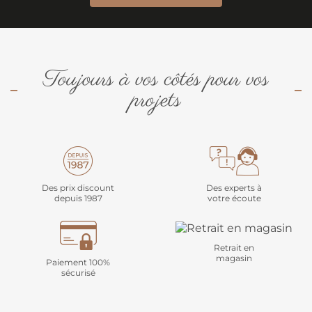
Toujours à vos côtés pour vos
projets
Des prix discount
Des experts à
depuis 1987
votre écoute
Retrait en
magasin
Paiement 100%
sécurisé