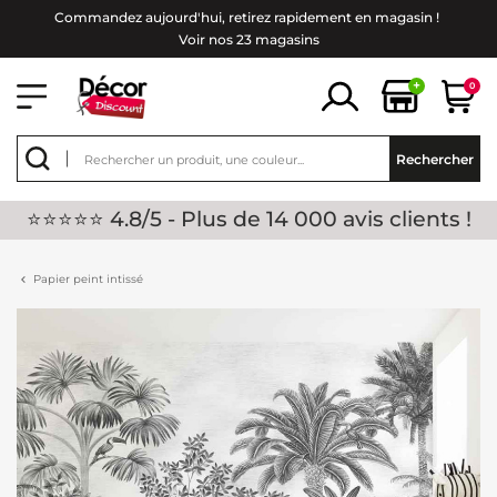
Commandez aujourd'hui, retirez rapidement en magasin !
Voir nos 23 magasins
+
0
Rechercher
⭐⭐⭐⭐⭐ 4.8/5 - Plus de 14 000 avis clients !
Papier peint intissé