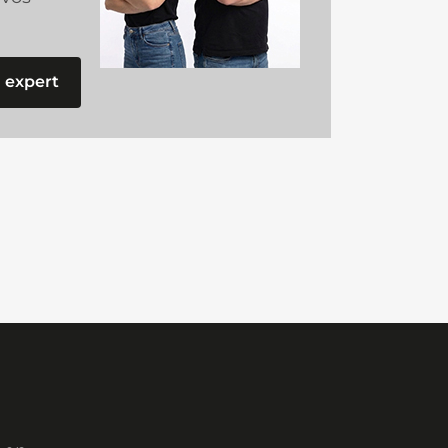
 expert