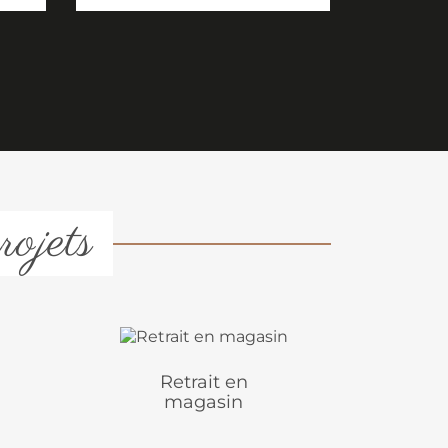
rojets
Retrait en
magasin