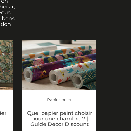
 en
oisir,
vous
s bons
tion !
Papier peint
Quel papier peint choisir
ier
pour une chambre ? |
Guide Decor Discount