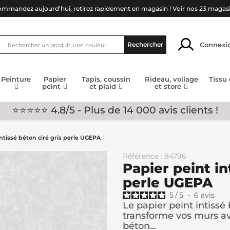
mmandez aujourd'hui, retirez rapidement en magasin !
Voir nos 23 magas
Connexi
Rechercher
Peinture
Papier
Tapis, coussin
Rideau, voilage
Tissu
peint
et plaid
et store
⭐⭐⭐⭐⭐ 4.8/5 - Plus de 14 000 avis clients !
intissé béton ciré gris perle UGEPA
Référence : 84796
Papier peint in
perle UGEPA
5
/
5
-
6
avis
Le papier peint intissé
transforme vos murs ave
béton...