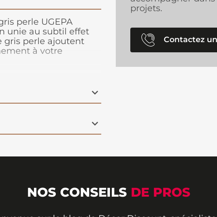
projets.
gris perle UGEPA
 unie au subtil effet
Contactez un
 gris perle ajoutent
nement à votre
grâce à son format
réparation complexe, il
 le mur pour un résultat
 un salon, une chambre
rte une atmosphère
n s'intégrant
ons déco
.
NOS CONSEILS
DE PROS