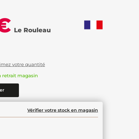
 €
Le Rouleau
imez votre quantité
n retrait magasin
er
Vérifier votre stock en magasin