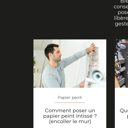
Bi
conse
pos
libèr
geste
Papier peint
Comment poser un
Que
papier peint intissé ?
(encoller le mur)