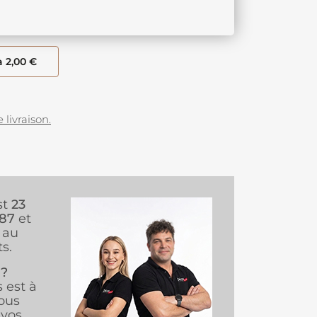
à 2,00 €
 livraison.
st
23
987
et
au
s.
 ?
s est à
ous
vos