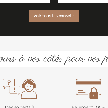
Voir tous les conseils
urs à vos côtés pour vos p
Des experts à
Paiement 100%