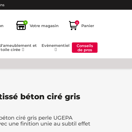
ins
+
0
on
Votre magasin
Panier
 d'ameublement et
Evènementiel
Conseils
toile cirée
de pros
tissé béton ciré gris
 béton ciré gris perle UGEPA
c une finition unie au subtil effet