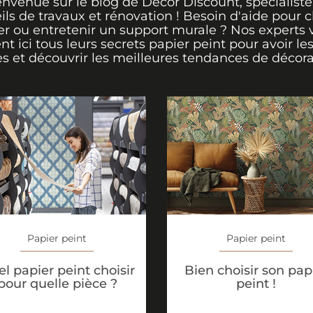
envenue sur le blog de Décor Discount, spécialiste
ils de travaux et rénovation ! Besoin d'aide pour ch
er ou entretenir un support murale ? Nos experts 
ent ici tous leurs secrets papier peint pour avoir le
s et découvrir les meilleures tendances de décora
Papier peint
Papier peint
l papier peint choisir
Bien choisir son pap
pour quelle pièce ?
peint !