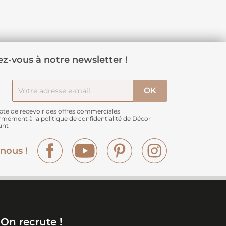
z-vous à notre newsletter !
pte de recevoir des offres commerciales
rmément à
la politique de confidentialité de Décor
unt
Facebook
YouTube
Pinterest
Instagram
nous !
On recrute !