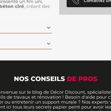
Contactez un
ésente un fini uni,
 béton ciré
, créant des
éladon pour un résultat
 installer
, il
habille vos
n restant discret. Ce
 différents
styles de
 vivre, une chambre ou
 moderne et
NOS CONSEILS
DE PROS
envenue sur le blog de Décor Discount, spécialiste
ils de travaux et rénovation ! Besoin d'aide pour ch
er ou entretenir un support murale ? Nos experts 
ent ici tous leurs secrets papier peint pour avoir le