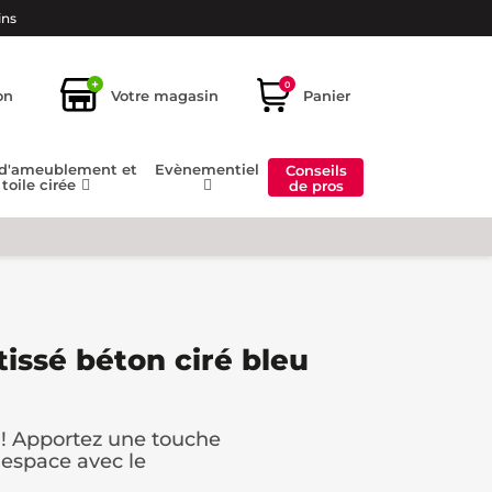
ins
+
0
on
Votre magasin
Panier
 d'ameublement et
Evènementiel
Conseils
toile cirée
de pros
tissé béton ciré bleu
 ! Apportez une touche
espace avec le