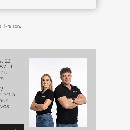
 livraison.
st
23
987
et
au
s.
 ?
s est à
ous
vos