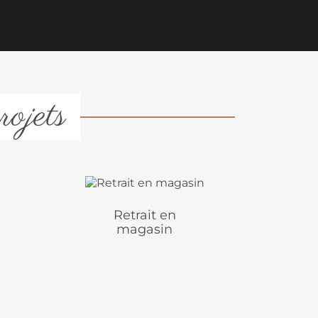
rojets
Retrait en
magasin