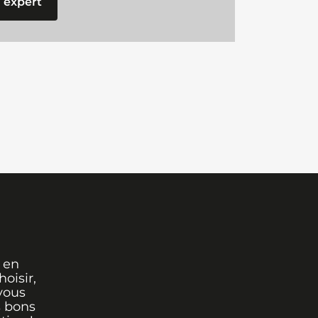
 expert
 en
oisir,
vous
s bons