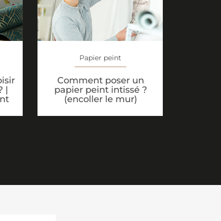
Papier peint
isir
Comment poser un
 |
papier peint intissé ?
nt
(encoller le mur)