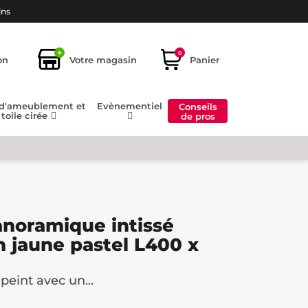
ins
+
0
on
Votre magasin
Panier
 d'ameublement et
Evènementiel
Conseils
toile cirée
de pros
anoramique intissé
n jaune pastel L400 x
peint avec un...