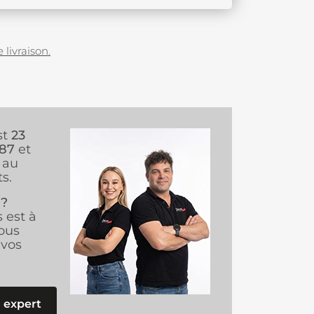
 livraison.
st
23
987
et
au
s.
 ?
s est à
ous
vos
 expert