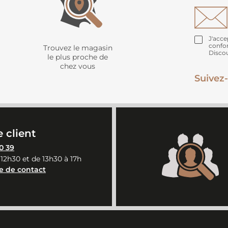
J'acce
confo
Trouvez le magasin
Disco
le plus proche de
chez vous
Suivez-
 client
0 39
 12h30 et de 13h30 à 17h
e de contact