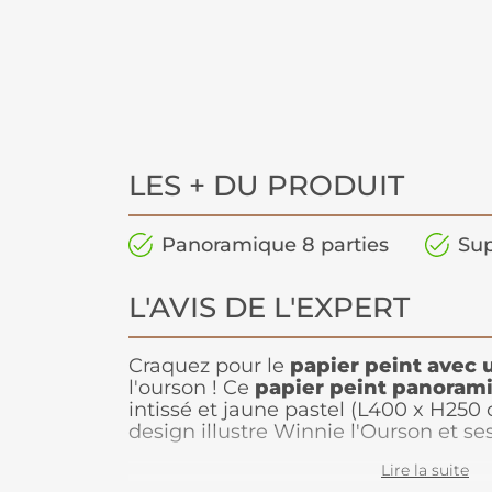
LES + DU PRODUIT
Panoramique 8 parties
Sup
L'AVIS DE L'EXPERT
Craquez pour le
papier peint avec 
l'ourson ! Ce
papier peint panoram
intissé et jaune pastel (L400 x H25
design illustre Winnie l'Ourson et se
chaque instant passé ensemble à l'e
Lire la suite
miel et vivant des aventures passion