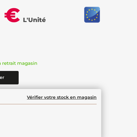
 €
L'Unité
n retrait magasin
er
Vérifier votre stock en magasin