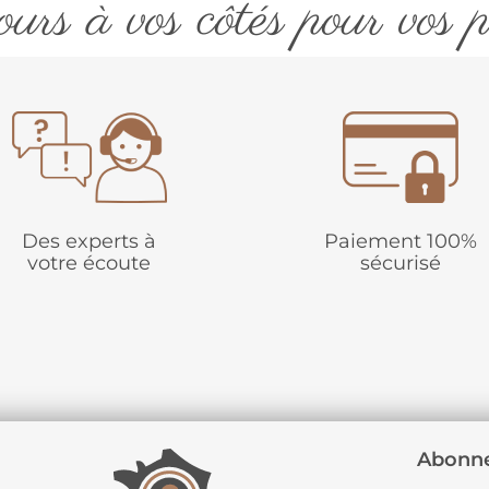
urs à vos côtés pour vos p
Des experts à
Paiement 100%
votre écoute
sécurisé
Abonne