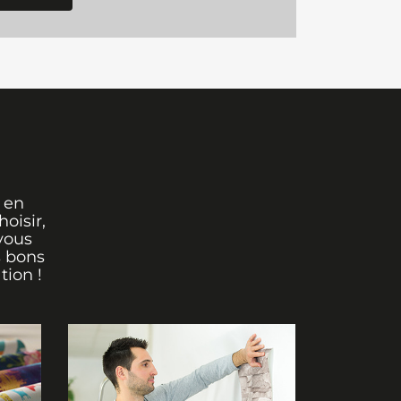
 en
oisir,
vous
s bons
tion !