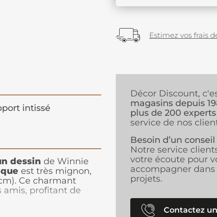
Estimez vos frais de
Décor Discount, c'e
magasins depuis 1
port intissé
plus de 200 experts
service de nos client
Besoin d’un conseil
Notre service client
votre écoute pour v
un dessin
de Winnie
accompagner dans 
ique
est très mignon,
projets.
0 cm). Ce charmant
s amis, profitant de
xtérieur. En quête de
nantes, ces
Contactez un