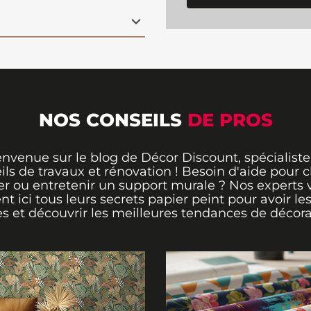
une touche de magie à
eintes jaunes pastel
nfortante, parfaite
 un cadre apaisant. Ce
 dans la
décoration
 et transforme
cène vivante remplie
 chez Décor Discount !
NOS CONSEILS
DE PROS
envenue sur le blog de Décor Discount, spécialiste
ils de travaux et rénovation ! Besoin d'aide pour ch
er ou entretenir un support murale ? Nos experts 
ent ici tous leurs secrets papier peint pour avoir le
s et découvrir les meilleures tendances de décora