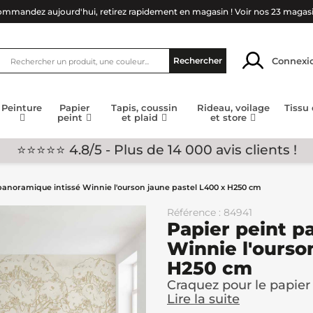
mmandez aujourd'hui, retirez rapidement en magasin !
Voir nos 23 magas
Connexi
Rechercher
Peinture
Papier
Tapis, coussin
Rideau, voilage
Tissu
peint
et plaid
et store
⭐⭐⭐⭐⭐ 4.8/5 - Plus de 14 000 avis clients !
panoramique intissé Winnie l'ourson jaune pastel L400 x H250 cm
Référence : 84941
Papier peint p
Winnie l'ourso
H250 cm
Craquez pour le papier 
Lire la suite