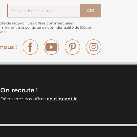
pte de recevoir des offres commerciales
rmément à
la politique de confidentialité de Décor
unt
Facebook
YouTube
Pinterest
Instagram
nous !
On recrute !
Découvrez nos offres
en cliquant ici