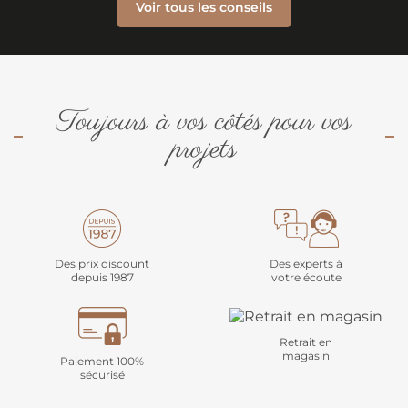
Voir tous les conseils
Toujours à vos côtés pour vos
projets
Des prix discount
Des experts à
depuis 1987
votre écoute
Retrait en
magasin
Paiement 100%
sécurisé