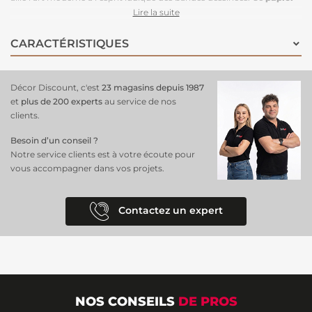
peint du moment
avec ce motif tendance apporte une atmosphère
Lire la suite
joyeuse et créative à la chambre, tout en ajoutant une touche de
sophistication. Les nuances de rose délicates et les formes amusantes
CARACTÉRISTIQUES
créent un espace accueillant, idéal pour stimuler l’imagination des
jeunes filles.
Facile à installer
, ce papier peint design embellira
instantanément les murs en un chef-d'œuvre coloré ! Offrez à votre
Décor Discount, c'est
23 magasins depuis 1987
enfant un décor qui célèbre la magie de Minnie tout en restant à la
et
plus de 200 experts
au service de nos
pointe des
tendances de décoration d’intérieur
.
clients.
Besoin d’un conseil ?
Notre service clients est à votre écoute pour
vous accompagner dans vos projets.
Contactez un expert
NOS CONSEILS
DE PROS