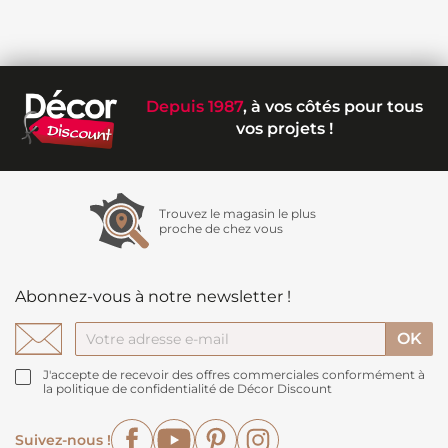
Depuis 1987
, à vos côtés pour tous
vos projets !
Trouvez le magasin le plus
proche de chez vous
Abonnez-vous à notre newsletter !
J'accepte de recevoir des offres commerciales conformément à
la politique de confidentialité de Décor Discount
Facebook
YouTube
Pinterest
Instagram
Suivez-nous !