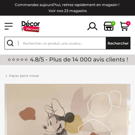
Commandez aujourd'hui, retirez rapidement en magasin !
Voir nos 23 magasins
+
0
Rechercher
⭐⭐⭐⭐⭐ 4.8/5 - Plus de 14 000 avis clients !
Papier peint intissé