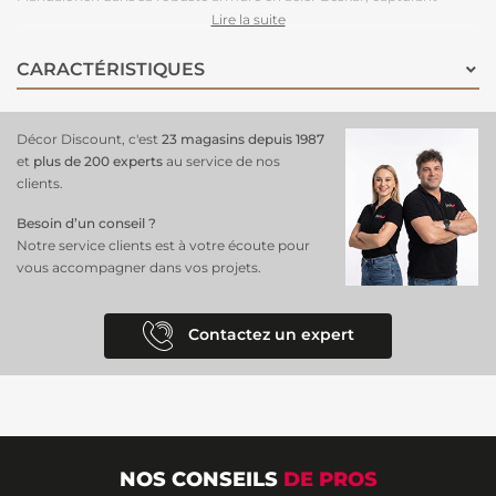
l'attention de tous, qu'ils soient déjà fans ou sur le point de le devenir.
Lire la suite
Avec son fond bleu nuit qui accentue le caractère héroïque du
personnage, ce papier peint crée une ambiance à la fois mystérieuse
CARACTÉRISTIQUES
et captivante.
Facile à poser grâce à sa technologie intissée
de
haute qualité, il transforme instantanément la chambre en un espace
où l'aventure et le courage prennent vie, inspirant les jeunes esprits à
Décor Discount, c'est
23 magasins depuis 1987
rêver grand et à explorer l'univers Star Wars.
et
plus de 200 experts
au service de nos
clients.
Besoin d’un conseil ?
Notre service clients est à votre écoute pour
vous accompagner dans vos projets.
Contactez un expert
NOS CONSEILS
DE PROS