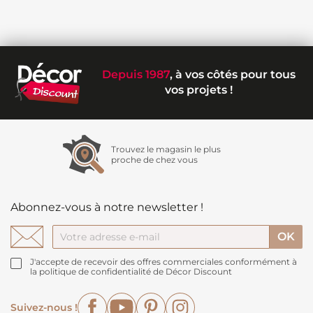
Depuis 1987
, à vos côtés pour tous
vos projets !
Trouvez le magasin le plus
proche de chez vous
Abonnez-vous à notre newsletter !
J'accepte de recevoir des offres commerciales conformément à
la politique de confidentialité de Décor Discount
Facebook
YouTube
Pinterest
Instagram
Suivez-nous !