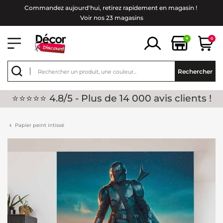
Commandez aujourd'hui, retirez rapidement en magasin !
Voir nos 23 magasins
+
0
Rechercher
⭐⭐⭐⭐⭐ 4.8/5 - Plus de 14 000 avis clients !
Papier peint intissé