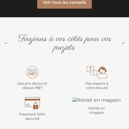
Voir tous les conseils
Toujours à vos côtés pour vos
projets
Des prix discount
Des experts à
depuis 1987
votre écoute
Retrait en
magasin
Paiement 100%
sécurisé