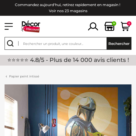
Commandez aujourd'hui, retirez rapidement en magasin !
Voir nos 23 magasins
+
0
Rechercher
⭐⭐⭐⭐⭐ 4.8/5 - Plus de 14 000 avis clients !
Papier peint intissé