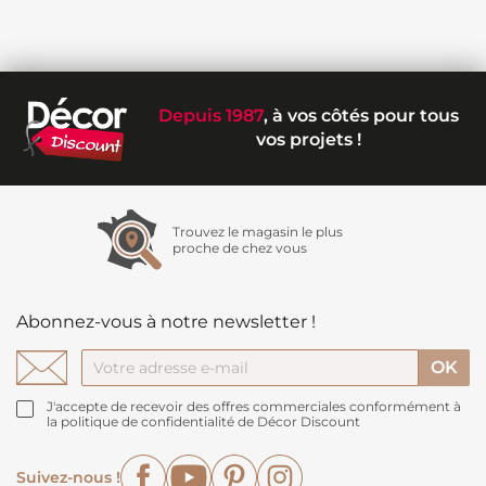
Depuis 1987
, à vos côtés pour tous
vos projets !
Trouvez le magasin le plus
proche de chez vous
Abonnez-vous à notre newsletter !
J'accepte de recevoir des offres commerciales conformément à
la politique de confidentialité de Décor Discount
Facebook
YouTube
Pinterest
Instagram
Suivez-nous !