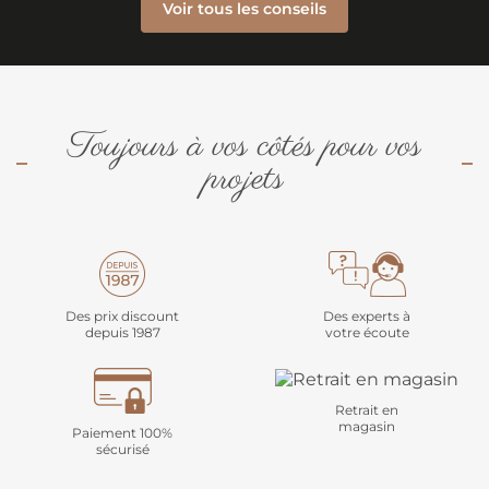
Voir tous les conseils
Toujours à vos côtés pour vos
projets
Des prix discount
Des experts à
depuis 1987
votre écoute
Retrait en
magasin
Paiement 100%
sécurisé