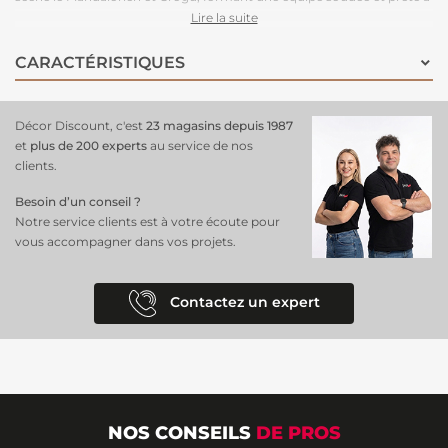
affronter toutes les aventures de l'univers Star Wars. Les tons jaunes
Lire la suite
chauds en arrière-plan dégagent une ambiance conviviale et
accueillante, créant un espace où les petits peuvent s'épanouir.
CARACTÉRISTIQUES
Facile à poser grâce à sa matière intissée
de haute qualité, ce
papier peint transformera la chambre en un véritable sanctuaire de
découverte, parfait pour les jeunes fans du Mandalorien.
Décor Discount, c'est
23 magasins depuis 1987
et
plus de 200 experts
au service de nos
clients.
Besoin d’un conseil ?
Notre service clients est à votre écoute pour
vous accompagner dans vos projets.
Contactez un expert
NOS CONSEILS
DE PROS