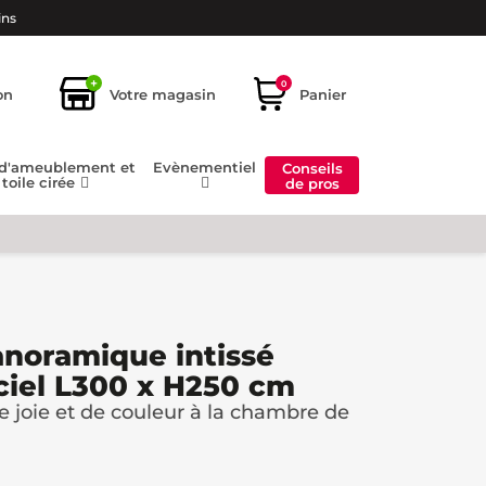
ins
+
0
on
Votre magasin
Panier
 d'ameublement et
Evènementiel
Conseils
toile cirée
de pros
anoramique intissé
ciel L300 x H250 cm
 joie et de couleur à la chambre de