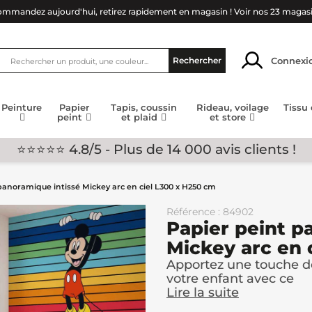
mmandez aujourd'hui, retirez rapidement en magasin !
Voir nos 23 magas
Connexi
Rechercher
Peinture
Papier
Tapis, coussin
Rideau, voilage
Tissu
peint
et plaid
et store
⭐⭐⭐⭐⭐ 4.8/5 - Plus de 14 000 avis clients !
panoramique intissé Mickey arc en ciel L300 x H250 cm
Référence : 84902
Papier peint p
Mickey arc en 
Apportez une touche de
votre enfant avec ce
Lire la suite