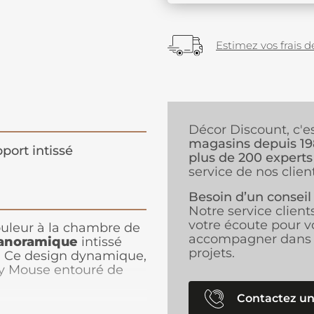
Estimez vos frais de
Décor Discount, c'e
magasins depuis 1
port intissé
plus de 200 experts
service de nos client
Besoin d’un conseil
Notre service client
votre écoute pour v
ouleur à la chambre de
accompagner dans 
panoramique
intissé
projets.
). Ce design dynamique,
ey Mouse entouré de
ffuse une bonne humeur
n motif vif et coloré,
Contactez un
 rendant toute autre