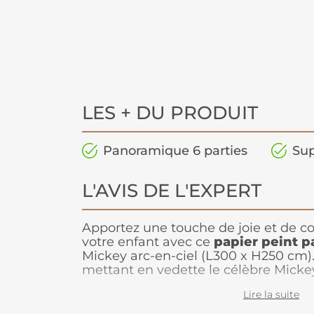
LES + DU PRODUIT
Panoramique 6 parties
Sup
L'AVIS DE L'EXPERT
Apportez une touche de joie et de c
votre enfant avec ce
papier peint 
Mickey arc-en-ciel (L300 x H250 cm
mettant en vedette le célèbre Mick
rayures horizontales éclatantes, di
Lire la suite
contagieuse à chaque instant. Avec so
ce
papier peint
fait briller la pièce,