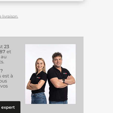
 livraison.
st
23
987
et
au
s.
 ?
s est à
ous
vos
 expert