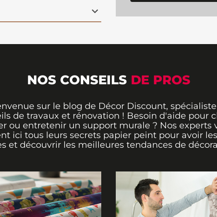
grâce à sa
matière
nstantanément l’espace
illant, parfait pour
eurs de style joyeux. Un
ambre
ou un bureau.
NOS CONSEILS
DE PROS
envenue sur le blog de Décor Discount, spécialiste
ils de travaux et rénovation ! Besoin d'aide pour ch
er ou entretenir un support murale ? Nos experts 
ent ici tous leurs secrets papier peint pour avoir le
s et découvrir les meilleures tendances de décora