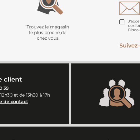
J'acce
confo
Trouvez le magasin
Disco
le plus proche de
chez vous
Suivez-
 client
0 39
 12h30 et de 13h30 à 17h
e de contact