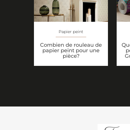
Papier peint
Que
Combien de rouleau de
p
papier peint pour une
G
pièce?