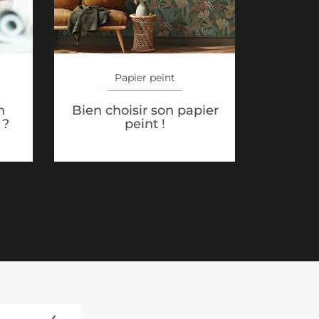
Papier peint
n
Bien choisir son papier
 ?
peint !