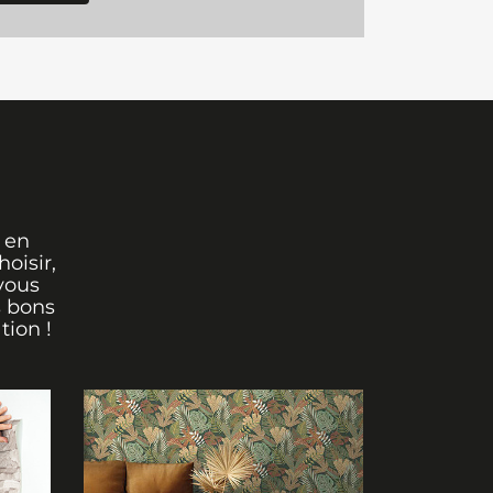
 en
oisir,
vous
s bons
tion !