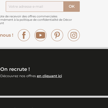
pte de recevoir des offres commerciales
rmément à
la politique de confidentialité de Décor
unt
Facebook
YouTube
Pinterest
Instagram
nous !
On recrute !
Découvrez nos offres
en cliquant ici