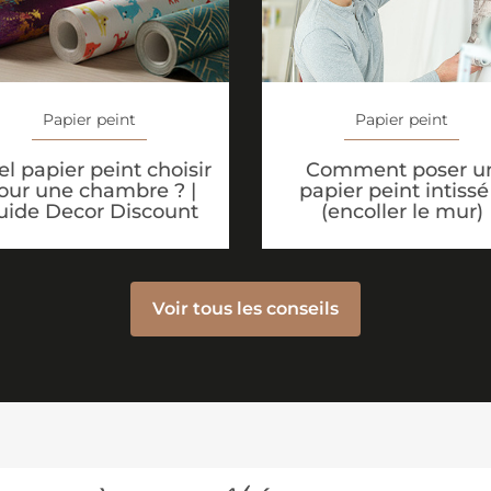
Papier peint
Papier peint
l papier peint choisir
Comment poser u
our une chambre ? |
papier peint intissé
uide Decor Discount
(encoller le mur)
Voir tous les conseils