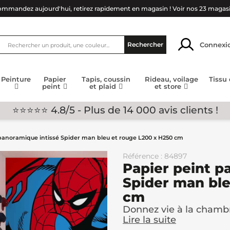
mmandez aujourd'hui, retirez rapidement en magasin !
Voir nos 23 magas
Connexi
Rechercher
Peinture
Papier
Tapis, coussin
Rideau, voilage
Tissu
peint
et plaid
et store
⭐⭐⭐⭐⭐ 4.8/5 - Plus de 14 000 avis clients !
panoramique intissé Spider man bleu et rouge L200 x H250 cm
Référence : 84897
Papier peint p
Spider man ble
cm
Donnez vie à la chambr
Lire la suite