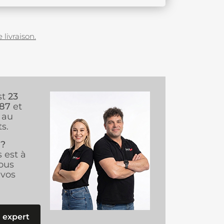
 livraison.
st
23
987
et
au
s.
 ?
s est à
ous
vos
 expert