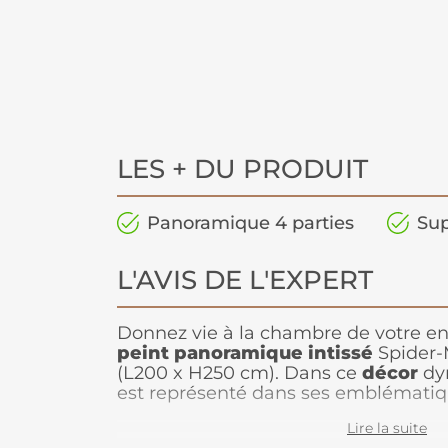
LES + DU PRODUIT
Panoramique 4 parties
Sup
L'AVIS DE L'EXPERT
Donnez vie à la chambre de votre en
peint panoramique intissé
Spider-
(L200 x H250 cm). Dans ce
décor
dy
est représenté dans ses emblématiq
bleu, prêt pour une nouvelle aventur
Lire la suite
papier peint dessin
permet aux fans