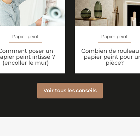
Papier peint
Papier peint
Comment poser un
Combien de rouleau
apier peint intissé ?
papier peint pour u
(encoller le mur)
pièce?
Voir tous les conseils