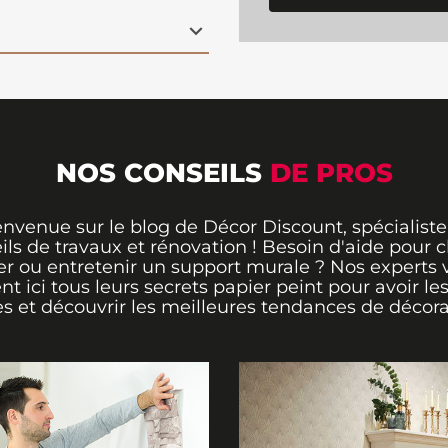
 créant ainsi une
el. Facile à poser
forme n'importe quel
rfait pour inspirer les
s de Spider-Man. Offrez
le courage et l'héroïsme
NOS CONSEILS
DE PROS
envenue sur le blog de Décor Discount, spécialiste
ils de travaux et rénovation ! Besoin d'aide pour ch
er ou entretenir un support murale ? Nos experts 
ent ici tous leurs secrets papier peint pour avoir le
s et découvrir les meilleures tendances de décora