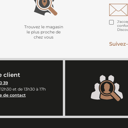
J'acce
confo
Trouvez le magasin
Disco
le plus proche de
chez vous
Suivez-
 client
0 39
 12h30 et de 13h30 à 17h
e de contact