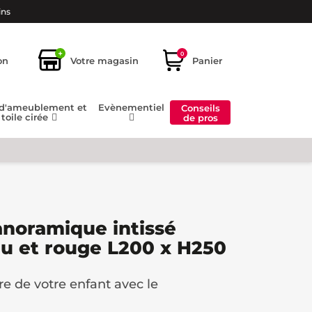
ins
+
0
on
Votre magasin
Panier
 d'ameublement et
Evènementiel
Conseils
toile cirée
de pros
anoramique intissé
u et rouge L200 x H250
e de votre enfant avec le