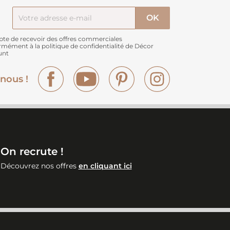
pte de recevoir des offres commerciales
rmément à
la politique de confidentialité de Décor
unt
Facebook
YouTube
Pinterest
Instagram
nous !
On recrute !
Découvrez nos offres
en cliquant ici