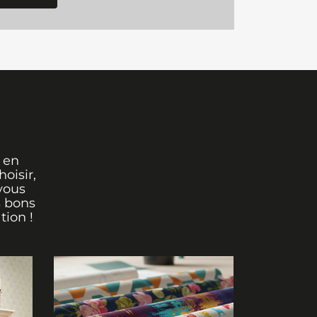
 en
oisir,
vous
s bons
tion !