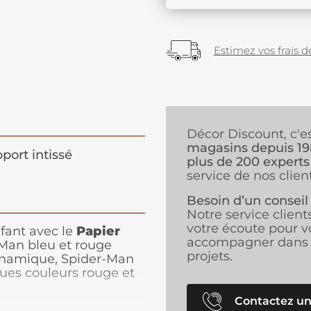
Estimez vos frais de
Décor Discount, c'e
magasins depuis 1
port intissé
plus de 200 experts
service de nos client
Besoin d’un conseil
Notre service client
votre écoute pour v
fant avec le
Papier
accompagner dans 
Man bleu et rouge
projets.
namique, Spider-Man
ues couleurs rouge et
e d'escalade. Ce
 de placer leur super-
Contactez un