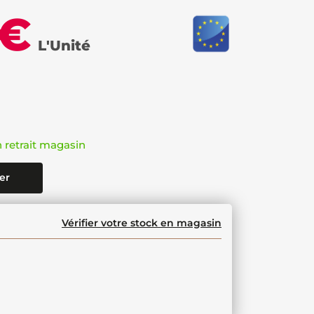
 €
L'Unité
n retrait magasin
er
Vérifier votre stock en magasin