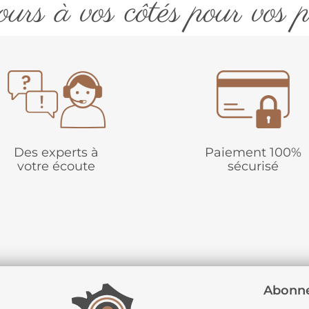
urs à vos côtés pour vos p
Des experts à
Paiement 100%
votre écoute
sécurisé
Abonne