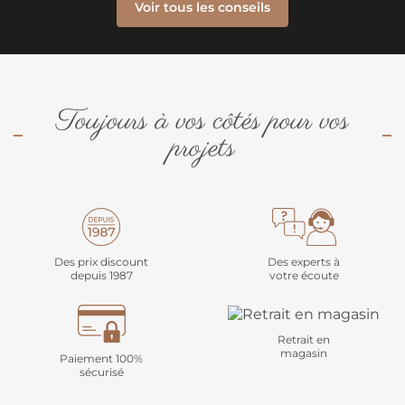
Voir tous les conseils
Toujours à vos côtés pour vos
projets
Des prix discount
Des experts à
depuis 1987
votre écoute
Retrait en
magasin
Paiement 100%
sécurisé