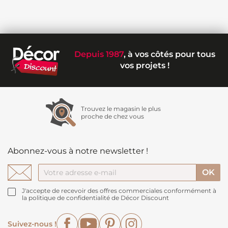
Depuis 1987
, à vos côtés pour tous
vos projets !
Trouvez le magasin le plus
proche de chez vous
Abonnez-vous à notre newsletter !
J'accepte de recevoir des offres commerciales conformément à
la politique de confidentialité de Décor Discount
Facebook
YouTube
Pinterest
Instagram
Suivez-nous !