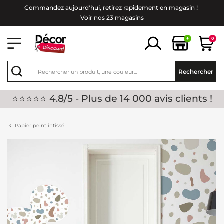
Commandez aujourd'hui, retirez rapidement en magasin !
Voir nos 23 magasins
+
0
Rechercher
⭐⭐⭐⭐⭐ 4.8/5 - Plus de 14 000 avis clients !
Papier peint intissé