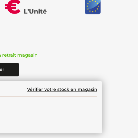
 €
L'Unité
n retrait magasin
er
Vérifier votre stock en magasin