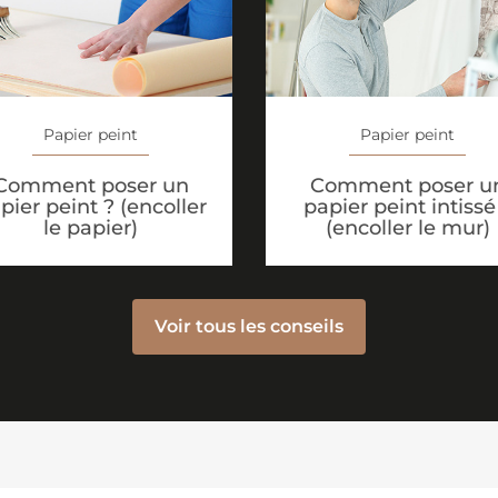
Papier peint
Papier peint
Comment poser un
Comment poser u
pier peint ? (encoller
papier peint intissé
le papier)
(encoller le mur)
Voir tous les conseils