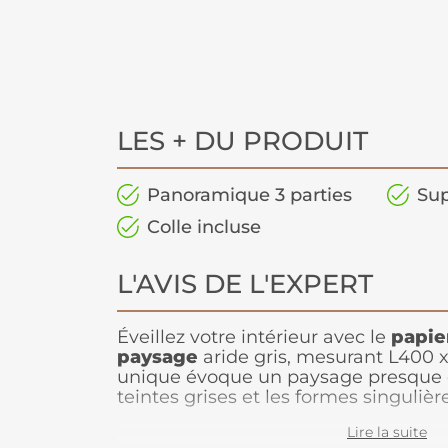
LES + DU PRODUIT
Panoramique 3 parties
Sup
Colle incluse
L'AVIS DE L'EXPERT
Éveillez votre intérieur avec le
papie
paysage
aride gris, mesurant L400 
unique évoque un paysage presque ex
teintes grises et les formes singuliè
atmosphère à la fois mystérieuse et f
Lire la suite
un arbre solitaire émerge, illuminé pa