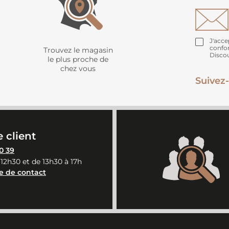
J'acce
confo
Trouvez le magasin
Disco
le plus proche de
chez vous
Suivez-
 client
0 39
 12h30 et de 13h30 à 17h
e de contact