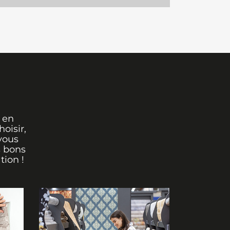
 en
oisir,
vous
s bons
tion !