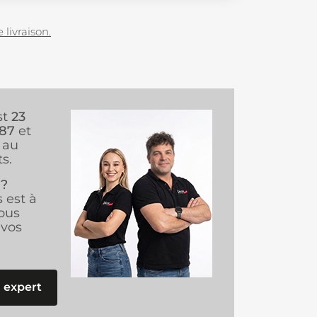
 livraison.
st
23
987
et
au
s.
 ?
s est à
ous
vos
 expert