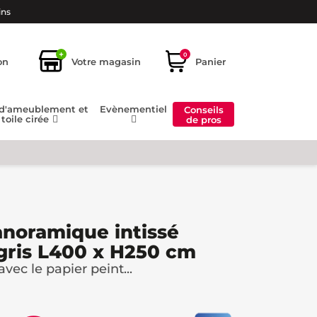
ins
+
0
on
Votre magasin
Panier
 d'ameublement et
Evènementiel
Conseils
toile cirée
de pros
anoramique intissé
gris L400 x H250 cm
avec le papier peint...