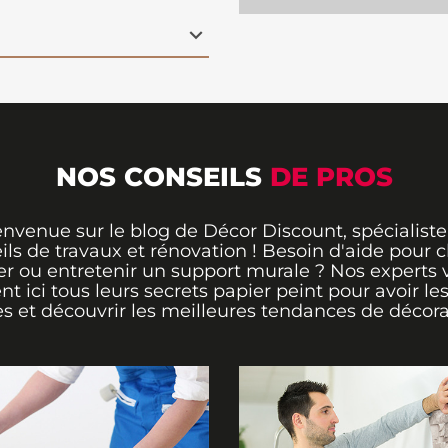
une lumière rêveuse.
ou un bureau, ce
ginalité et de
la réflexion et à
t pour un burreau.
paysage envoûtant
i saura captiver tous
NOS CONSEILS
DE PROS
envenue sur le blog de Décor Discount, spécialiste
ils de travaux et rénovation ! Besoin d'aide pour ch
er ou entretenir un support murale ? Nos experts 
ent ici tous leurs secrets papier peint pour avoir le
s et découvrir les meilleures tendances de décora