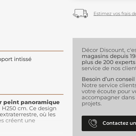
Estimez vos frais de
Décor Discount, c'e
magasins depuis 1
port intissé
plus de 200 experts
service de nos client
Besoin d’un conseil
Notre service client
votre écoute pour v
accompagner dans 
r peint panoramique
projets.
x H250 cm. Ce design
traterrestre, où les
res créent une
Contactez un
ascinante. À l'horizon,
r les rayons du soleil