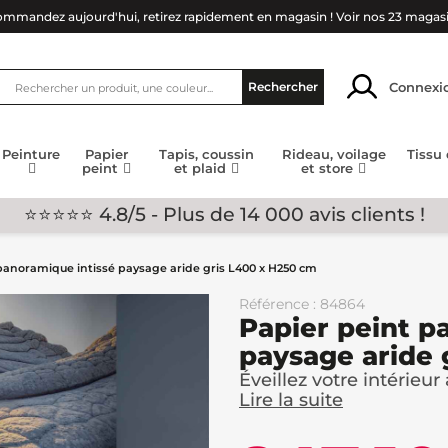
mmandez aujourd'hui, retirez rapidement en magasin !
Voir nos 23 magas
Connexi
Rechercher
Peinture
Papier
Tapis, coussin
Rideau, voilage
Tissu
peint
et plaid
et store
⭐⭐⭐⭐⭐ 4.8/5 - Plus de 14 000 avis clients !
panoramique intissé paysage aride gris L400 x H250 cm
Référence : 84864
Papier peint p
paysage aride 
Éveillez votre intérieur 
Lire la suite