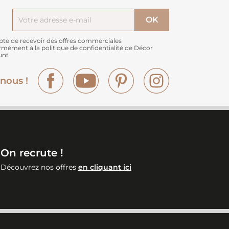
pte de recevoir des offres commerciales
rmément à
la politique de confidentialité de Décor
unt
Facebook
YouTube
Pinterest
Instagram
nous !
On recrute !
Découvrez nos offres
en cliquant ici