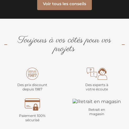
Voir tous les conseils
Toujours à vos côtés pour vos
projets
Des prix discount
Des experts à
depuis 1987
votre écoute
Retrait en
magasin
Paiement 100%
sécurisé