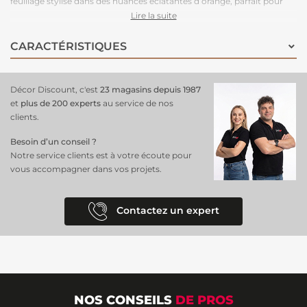
feuillage stylisé dans des nuances éclatantes d’orange, parfait pour
insuffler une énergie dynamique à vos espaces. Que ce soit dans une
Lire la suite
chambre ou un bureau, ce
papier peint
crée un point focal saisissant
tout en apportant une ambiance vivante et accueillante. Fabriqué en
CARACTÉRISTIQUES
intissé, il est non seulement durable dans le temps, mais aussi
facile à
poser
grâce à une application simple avec de la colle directement sur
le mur. Ce
revêtement mural se nettoie facilement
, garantissant
Décor Discount, c'est
23 magasins depuis 1987
une apparence fraîche et soignée au fil du temps. Optez pour ce
et
plus de 200 experts
au service de nos
papier peint pour
transformer votre décor
en un instant !
clients.
Besoin d’un conseil ?
Notre service clients est à votre écoute pour
vous accompagner dans vos projets.
Contactez un expert
NOS CONSEILS
DE PROS