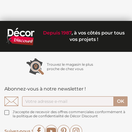
Depuis 1987
, à vos côtés pour tous
vos projets !
Trouvez le magasin le plus
proche de chez vous
Abonnez-vous à notre newsletter !
J'accepte de recevoir des offres commerciales conformément à
la politique de confidentialité de Décor Discount
Facebook
YouTube
Pinterest
Instagram
Suivez-nous !