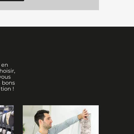
 en
oisir,
vous
s bons
tion !