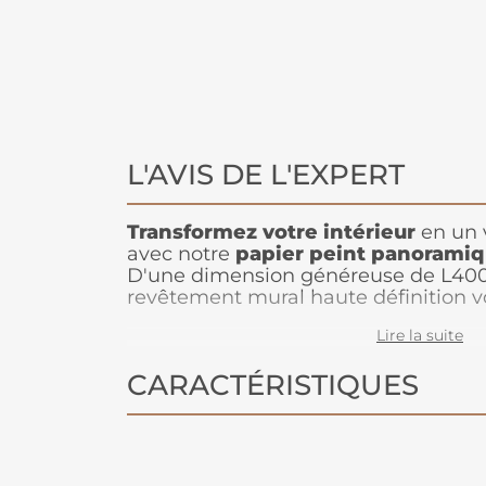
L'AVIS DE L'EXPERT
Transformez votre intérieur
en un v
avec notre
papier peint panoramiqu
D'une dimension généreuse de L400
revêtement mural haute définition v
floral
époustouflant qui s'adaptera à 
Lire la suite
d'intérieur. Que vous optiez pour u
couleurs pastel ou un tableau végéta
CARACTÉRISTIQUES
vives, notre
papier peint floral sa
unique et personnalisée
. Réalisé e
peint est d'une qualité exceptionnelle 
poser et à enlever sans endommage
les salons
, chambres, salles à mang