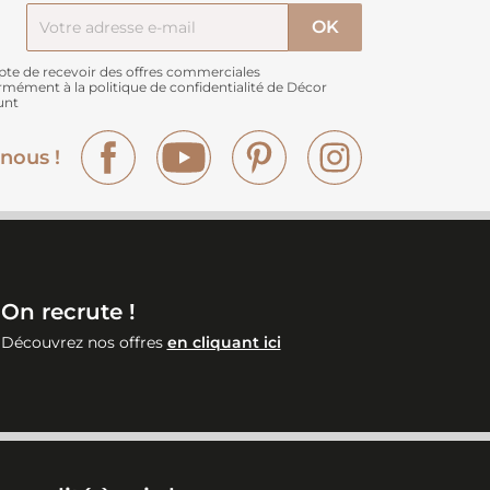
pte de recevoir des offres commerciales
rmément à
la politique de confidentialité de Décor
unt
Facebook
YouTube
Pinterest
Instagram
nous !
On recrute !
Découvrez nos offres
en cliquant ici