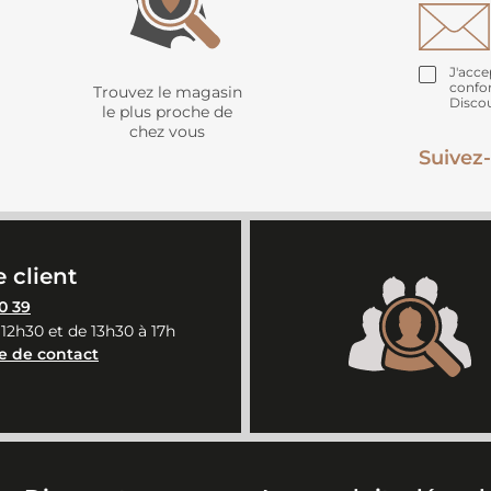
J'acce
confo
Trouvez le magasin
Disco
le plus proche de
chez vous
Suivez-
 client
0 39
 12h30 et de 13h30 à 17h
e de contact