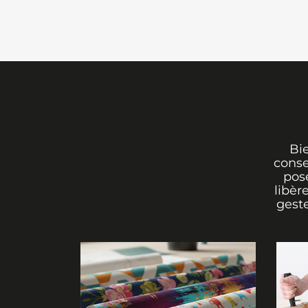
que vous souhaitez embellir, notre p
panoramique floral est la solution pa
une touche de nature et de fraîcheur
Grâce à sa large gamme de motifs et
trouverez forcément le
papier peint 
à vos envies et à votre personnalité.
donner vie à vos murs et créer un int
ressemble !
Bi
conse
pos
libèr
geste