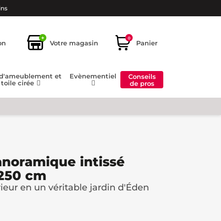
ins
+
0
on
Votre magasin
Panier
 d'ameublement et
Evènementiel
Conseils
toile cirée
de pros
anoramique intissé
H250 cm
ieur en un véritable jardin d'Éden