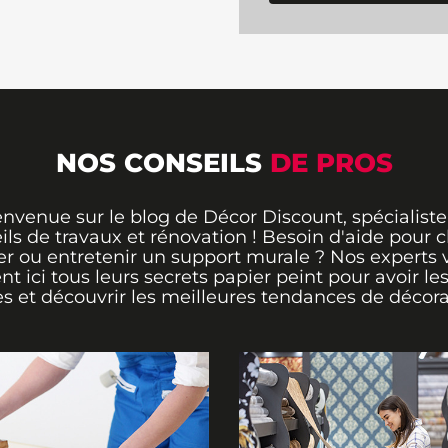
apier peint
rfaite pour apporter
 à votre décoration.
 de couleurs, vous
floral
qui correspond
 N'attendez plus pour
érieur qui vous
NOS CONSEILS
DE PROS
envenue sur le blog de Décor Discount, spécialiste
ils de travaux et rénovation ! Besoin d'aide pour ch
er ou entretenir un support murale ? Nos experts 
ent ici tous leurs secrets papier peint pour avoir le
s et découvrir les meilleures tendances de décora