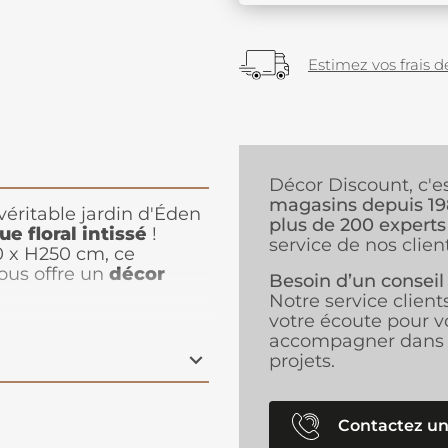
Estimez vos frais de
Décor Discount, c'e
magasins depuis 1
éritable jardin d'Éden
plus de 200 experts
e floral intissé
!
service de nos client
 x H250 cm, ce
ous offre un
décor
Besoin d’un conseil
tous les styles
Notre service client
n motif romantique aux
votre écoute pour v
l luxuriant aux teintes
accompagner dans 
ura créer une ambiance
projets.
n intissé, ce papier
: résistant, facile à
r vos murs.
Idéal pour
Contactez un
er ou tout autre espace