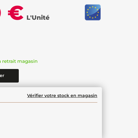
0 €
L'Unité
n retrait magasin
er
Vérifier votre stock en magasin