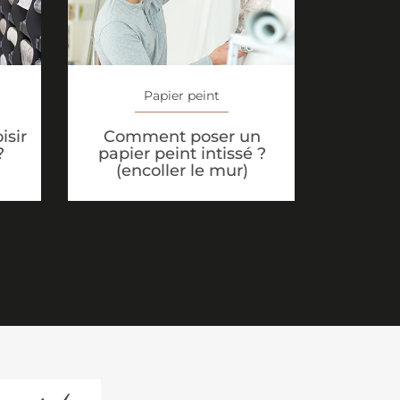
Papier peint
isir
Comment poser un
?
papier peint intissé ?
(encoller le mur)