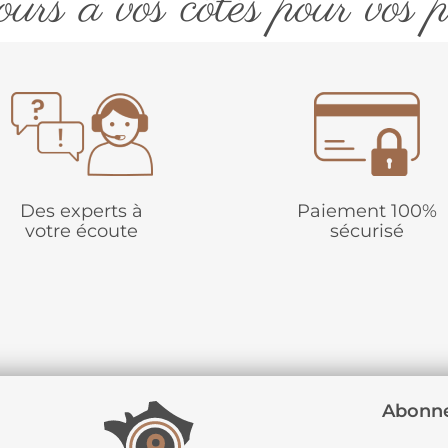
urs à vos côtés pour vos p
Des experts à
Paiement 100%
votre écoute
sécurisé
Abonne