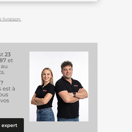
 livraison.
st
23
987
et
au
s.
 ?
s est à
ous
vos
 expert