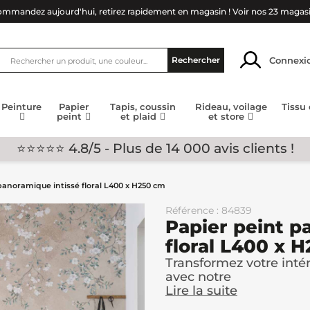
mmandez aujourd'hui, retirez rapidement en magasin !
Voir nos 23 magas
Connexi
Rechercher
Peinture
Papier
Tapis, coussin
Rideau, voilage
Tissu
peint
et plaid
et store
⭐⭐⭐⭐⭐ 4.8/5 - Plus de 14 000 avis clients !
panoramique intissé floral L400 x H250 cm
Référence : 84839
Papier peint p
floral L400 x 
Transformez votre intér
avec notre
Lire la suite