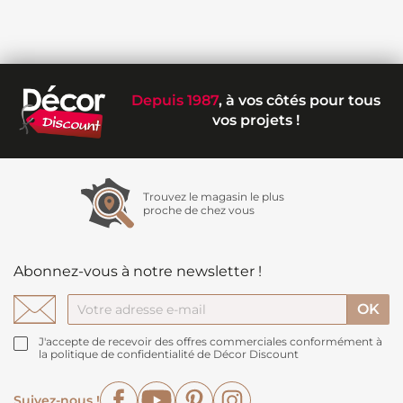
Depuis 1987
, à vos côtés pour tous
vos projets !
Trouvez le magasin le plus
proche de chez vous
Abonnez-vous à notre newsletter !
J'accepte de recevoir des offres commerciales conformément à
la politique de confidentialité de Décor Discount
Facebook
YouTube
Pinterest
Instagram
Suivez-nous !