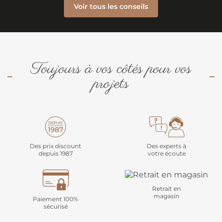
Voir tous les conseils
Toujours à vos côtés pour vos
projets
Des prix discount
Des experts à
depuis 1987
votre écoute
Retrait en
magasin
Paiement 100%
sécurisé