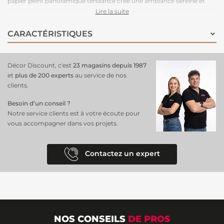
papier peint panoramique tendance crée une ambiance sereine et
apaisante, idéale pour un salon, une chambre ou un bureau. Les
Lire la suite
nuances de vert ajoutent une sensation de fraîcheur et de vitalité,
transformant vos murs en un véritable jardin intérieur.
CARACTÉRISTIQUES
Fabriqué en intissé de haute qualité, ce revêtement mural est à la fois
résistant et facile à poser
grâce à la technique de colle appliquée
directement sur le mur. Cela permet une
installation rapide et sans
Décor Discount, c'est
23 magasins depuis 1987
tracas
, même pour les novices. Avec ce papier peint panoramique
et
plus de 200 experts
au service de nos
végétal, créez un espace chaleureux et accueillant qui reflète la
clients.
beauté de la nature et invite à la détente.
Besoin d’un conseil ?
Notre service clients est à votre écoute pour
vous accompagner dans vos projets.
Contactez un expert
NOS CONSEILS
DE PROS