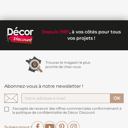
Depuis 1987
, à vos côtés pour tous
vos projets !
Trouvez le magasin le plus
proche de chez vous
Abonnez-vous à notre newsletter !
J'accepte de recevoir des offres commerciales conformément à
la politique de confidentialité de Décor Discount
Facebook
YouTube
Pinterest
Instagram
Suivez-nous !