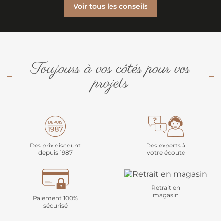
Voir tous les conseils
Toujours à vos côtés pour vos
projets
Des prix discount
Des experts à
depuis 1987
votre écoute
Retrait en
magasin
Paiement 100%
sécurisé