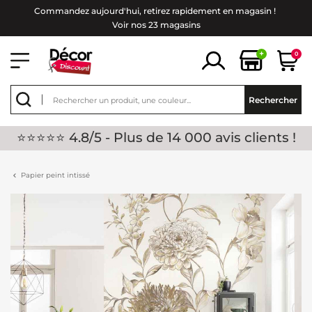
Commandez aujourd'hui, retirez rapidement en magasin !
Voir nos 23 magasins
+
0
Rechercher
⭐⭐⭐⭐⭐ 4.8/5 - Plus de 14 000 avis clients !
Papier peint intissé