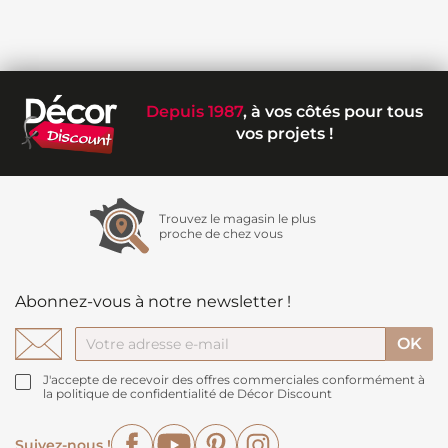
Depuis 1987
, à vos côtés pour tous
vos projets !
Trouvez le magasin le plus
proche de chez vous
Abonnez-vous à notre newsletter !
J'accepte de recevoir des offres commerciales conformément à
la politique de confidentialité de Décor Discount
Facebook
YouTube
Pinterest
Instagram
Suivez-nous !