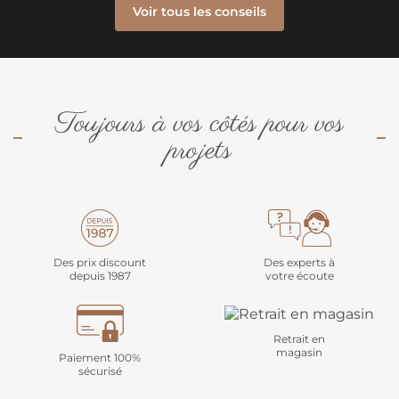
Voir tous les conseils
Toujours à vos côtés pour vos
projets
Des prix discount
Des experts à
depuis 1987
votre écoute
Retrait en
magasin
Paiement 100%
sécurisé