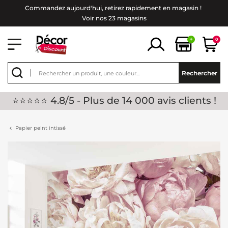
Commandez aujourd'hui, retirez rapidement en magasin !
Voir nos 23 magasins
+
0
Rechercher
⭐⭐⭐⭐⭐ 4.8/5 - Plus de 14 000 avis clients !
Papier peint intissé