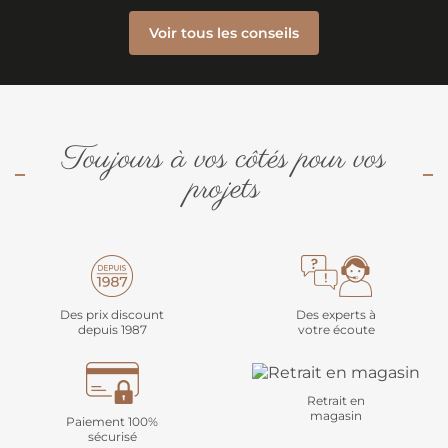
Voir tous les conseils
Toujours à vos côtés pour vos
projets
Des prix discount
Des experts à
depuis 1987
votre écoute
Retrait en
magasin
Paiement 100%
sécurisé