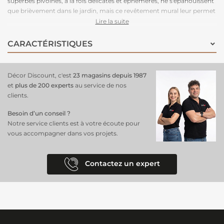
superbes pivoines, à la fois délicates et éphémères, ne s'épanouissent
que brièvement dans le jardin, mais ce revêtement mural leur permet
de rayonner en permanence sur vos murs. Pour une atmosphère
Lire la suite
douce et romantique, où chaque regard est attiré par la beauté
intemporelle des fleurs. Ce papier peint métamorphose votre
CARACTÉRISTIQUES
intérieur en un véritable jardin féérique, dans une chambre, un
burreau... Facile à installer grâce à son matériau intissé, il vous suffit
d’appliquer la colle sur le mur pour un résultat rapide et soigné. Avec
Décor Discount, c'est
23 magasins depuis 1987
ses dimensions généreuses, il crée un point focal captivant qui ajoute
et
plus de 200 experts
au service de nos
une touche d'élégance et de fraîcheur à votre décor. Ne tardez pas à
clients.
embellir votre maison avec ce
papier peint vintage
!
Besoin d’un conseil ?
Notre service clients est à votre écoute pour
vous accompagner dans vos projets.
Contactez un expert