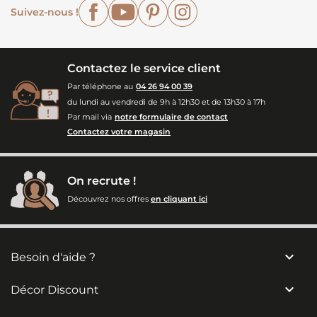
Facebook
YouTube
Pinterest
Instagram
Suivez-nous !
Contactez le service client
Par téléphone au
04 26 94 00 39
du lundi au vendredi de 9h à 12h30 et de 13h30 à 17h
Par mail via
notre formulaire de contact
Contactez votre magasin
On recrute !
Découvrez nos offres
en cliquant ici

Besoin d'aide ?

Décor Discount