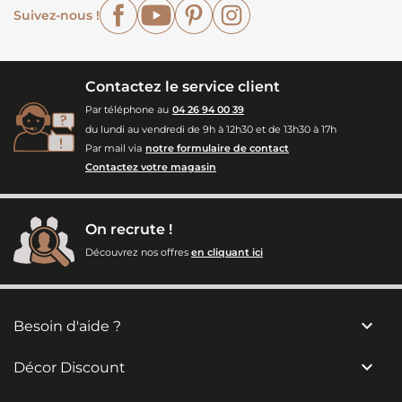
Facebook
YouTube
Pinterest
Instagram
Suivez-nous !
Contactez le service client
Par téléphone au
04 26 94 00 39
du lundi au vendredi de 9h à 12h30 et de 13h30 à 17h
Par mail via
notre formulaire de contact
Contactez votre magasin
On recrute !
Découvrez nos offres
en cliquant ici

Besoin d'aide ?

Décor Discount