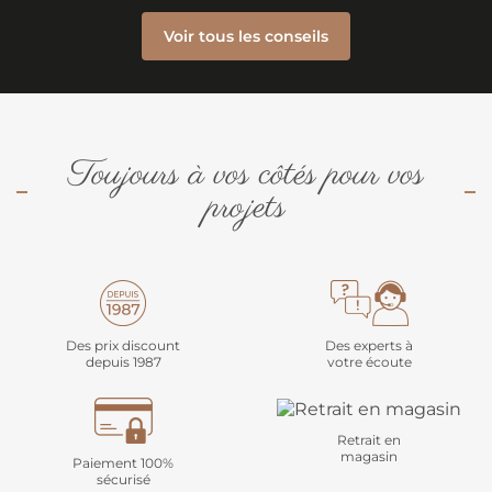
Voir tous les conseils
Toujours à vos côtés pour vos
projets
Des prix discount
Des experts à
depuis 1987
votre écoute
Retrait en
magasin
Paiement 100%
sécurisé