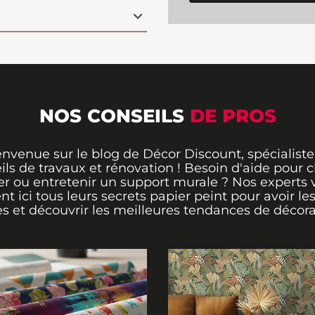
orter une note de
poser grâce à son
colle directement sur le
ans effort. Ses
e couvrir de grands
 artistique à votre
atière de décoration et
e de paix. Commandez
NOS CONSEILS
DE PROS
dance et créez une
ation auprès de vos
envenue sur le blog de Décor Discount, spécialiste
ils de travaux et rénovation ! Besoin d'aide pour ch
er ou entretenir un support murale ? Nos experts 
ent ici tous leurs secrets papier peint pour avoir le
s et découvrir les meilleures tendances de décora