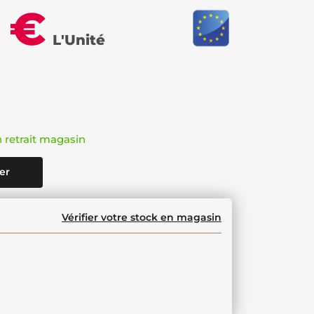
 €
L'Unité
n retrait magasin
er
Vérifier votre stock en magasin