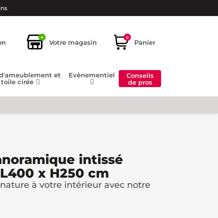
ins
+
0
on
Votre magasin
Panier
 d'ameublement et
Evènementiel
Conseils
toile cirée
de pros
anoramique intissé
 L400 x H250 cm
nature à votre intérieur avec notre