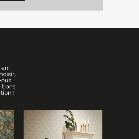
 en
oisir,
vous
s bons
tion !