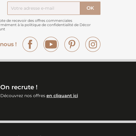
pte de recevoir des offres commerciales
rmément à
la politique de confidentialité de Décor
unt
Facebook
YouTube
Pinterest
Instagram
nous !
On recrute !
Découvrez nos offres
en cliquant ici