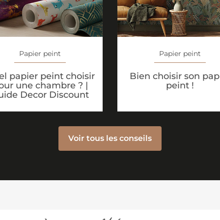
Papier peint
Papier peint
l papier peint choisir
Bien choisir son pap
our une chambre ? |
peint !
uide Decor Discount
Voir tous les conseils