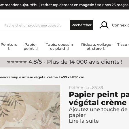
mmandez aujourd'hui, retirez rapidement en magasin !
Voir nos 23 magas
Connexi
Rechercher
Peinture
Papier
Tapis, coussin
Rideau, voilage
Tissu
peint
et plaid
et store
⭐⭐⭐⭐⭐ 4.8/5 - Plus de 14 000 avis clients !
panoramique intissé végétal crème L400 x H250 cm
Référence : 85139
Papier peint p
végétal crème
Ajoutez une touche de 
papier
Lire la suite