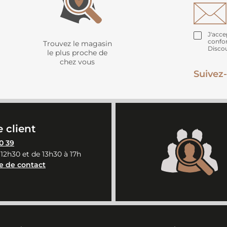
J'acce
confo
Trouvez le magasin
Disco
le plus proche de
chez vous
Suivez-
 client
0 39
 12h30 et de 13h30 à 17h
e de contact