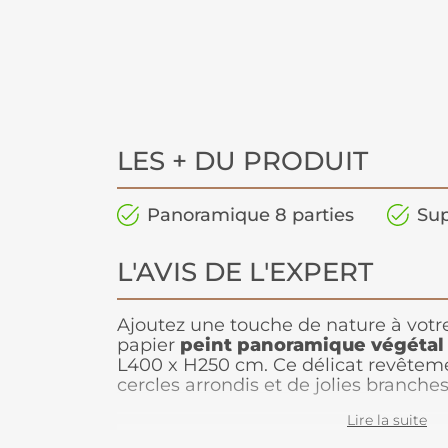
LES + DU PRODUIT
Panoramique 8 parties
Sup
L'AVIS DE L'EXPERT
Ajoutez une touche de nature à votre
papier
peint panoramique végétal
L400 x H250 cm. Ce délicat revêtem
cercles arrondis et de jolies branches
une atmosphère élégante et convivial
Lire la suite
un espace chaleureux dans votre salo
manger. Le design apaisant de ce pa