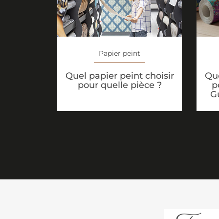
Papier peint
Que
Quel papier peint choisir
p
pour quelle pièce ?
G