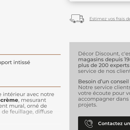
Estimez vos frais de
Décor Discount, c'e
magasins depuis 1
port intissé
plus de 200 experts
service de nos client
Besoin d’un conseil
Notre service client
votre écoute pour v
 intérieur avec notre
accompagner dans 
 crème
, mesurant
projets.
ent mural, orné de
 de feuillage, diffuse
e, parfaite pour créer
n ou votre salle à
Contactez un
pier peint beige est