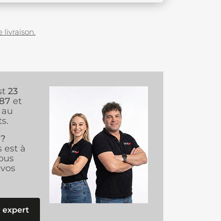
 livraison.
st
23
987
et
au
s.
 ?
s est à
ous
vos
 expert