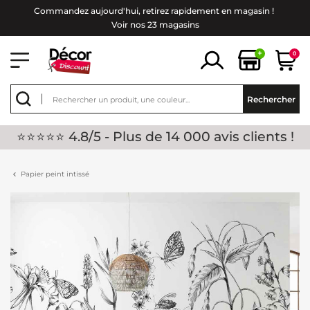
Commandez aujourd'hui, retirez rapidement en magasin !
Voir nos 23 magasins
+
0
Rechercher
⭐⭐⭐⭐⭐ 4.8/5 - Plus de 14 000 avis clients !
Papier peint intissé