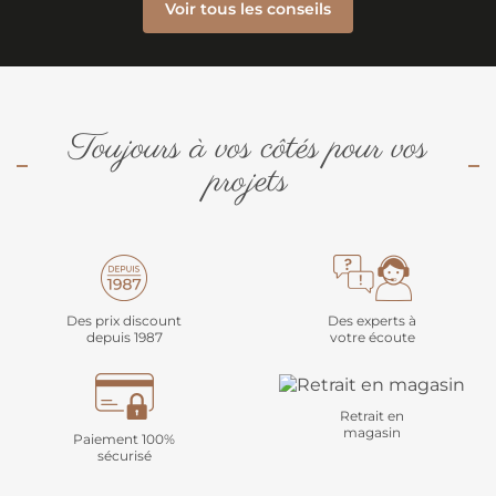
Voir tous les conseils
Toujours à vos côtés pour vos
projets
Des prix discount
Des experts à
depuis 1987
votre écoute
Retrait en
magasin
Paiement 100%
sécurisé