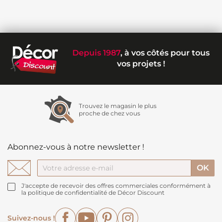
Depuis 1987
, à vos côtés pour tous
vos projets !
Trouvez le magasin le plus
proche de chez vous
Abonnez-vous à notre newsletter !
J'accepte de recevoir des offres commerciales conformément à
la politique de confidentialité de Décor Discount
Facebook
YouTube
Pinterest
Instagram
Suivez-nous !