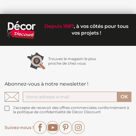
Depuis 1987
, à vos côtés pour tous
vos projets !
Trouvez le magasin le plus
proche de chez vous
Abonnez-vous à notre newsletter !
J'accepte de recevoir des offres commerciales conformément à
la politique de confidentialité de Décor Discount
Facebook
YouTube
Pinterest
Instagram
Suivez-nous !