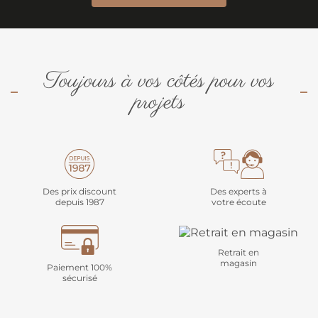
Toujours à vos côtés pour vos
projets
Des prix discount
Des experts à
depuis 1987
votre écoute
Retrait en
magasin
Paiement 100%
sécurisé