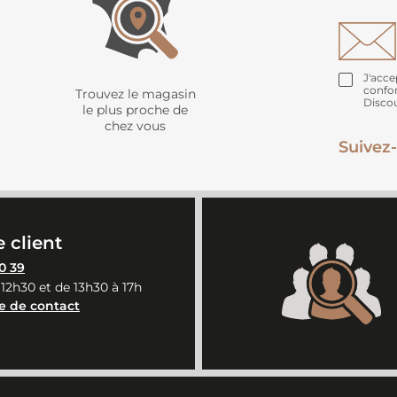
J'acce
confo
Trouvez le magasin
Disco
le plus proche de
chez vous
Suivez-
 client
0 39
 12h30 et de 13h30 à 17h
e de contact