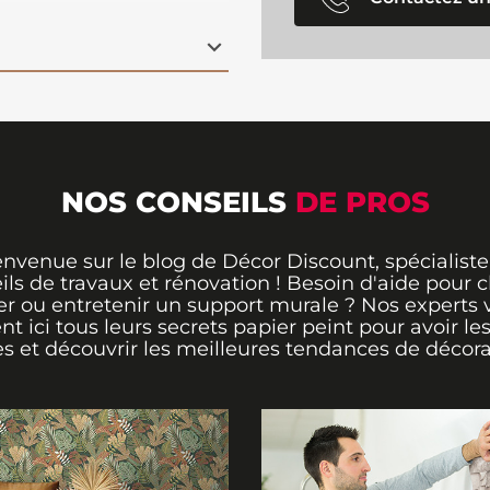
 inspirante.
Facile à
tissé
, il convient à
lon, une chambre ou un
lité à votre
NOS CONSEILS
DE PROS
envenue sur le blog de Décor Discount, spécialiste
ils de travaux et rénovation ! Besoin d'aide pour ch
er ou entretenir un support murale ? Nos experts 
ent ici tous leurs secrets papier peint pour avoir le
s et découvrir les meilleures tendances de décora