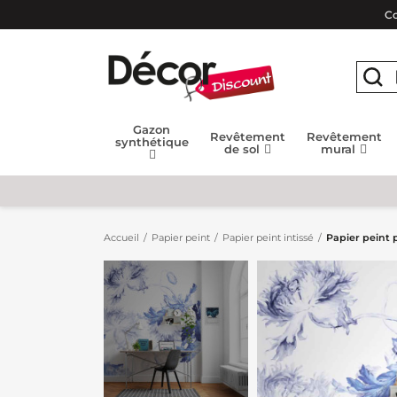
Co
Gazon
Revêtement
Revêtement
synthétique
de sol
mural
Accueil
Papier peint
Papier peint intissé
Papier peint 