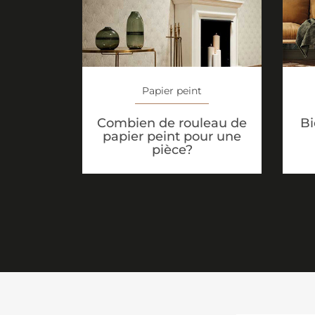
Papier peint
Combien de rouleau de
Bi
papier peint pour une
pièce?