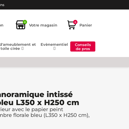
ins
+
0
on
Votre magasin
Panier
 d'ameublement et
Evènementiel
Conseils
toile cirée
de pros
anoramique intissé
bleu L350 x H250 cm
ieur avec le papier peint
bre florale bleu (L350 x H250 cm),