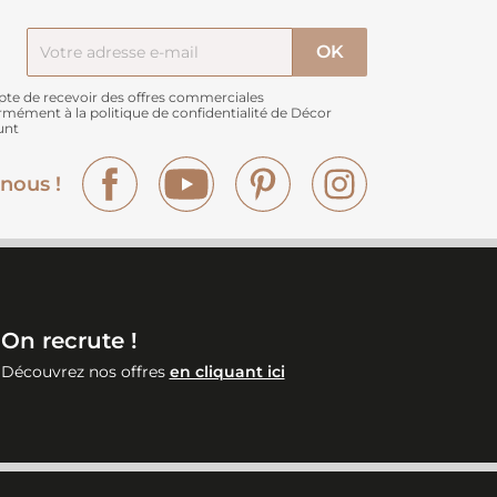
pte de recevoir des offres commerciales
rmément à
la politique de confidentialité de Décor
unt
Facebook
YouTube
Pinterest
Instagram
nous !
On recrute !
Découvrez nos offres
en cliquant ici