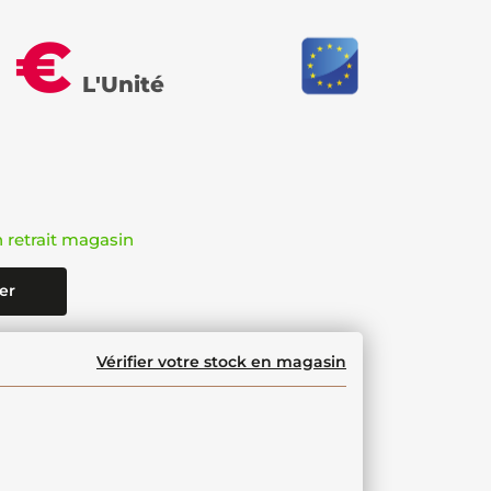
 €
L'Unité
n retrait magasin
er
Vérifier votre stock en magasin