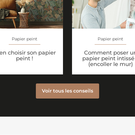
Papier peint
Papier peint
en choisir son papier
Comment poser u
peint !
papier peint intissé
(encoller le mur)
Voir tous les conseils