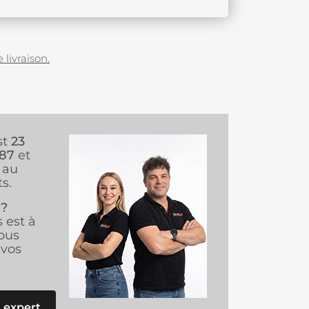
 livraison.
st
23
987
et
au
s.
 ?
s est à
ous
vos
 expert