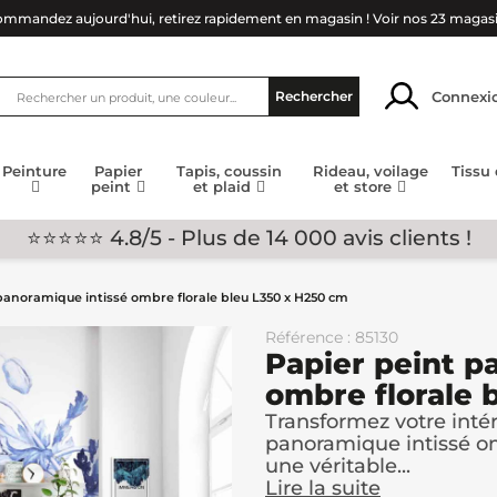
mmandez aujourd'hui, retirez rapidement en magasin !
Voir nos 23 magas
Connexi
Rechercher
Peinture
Papier
Tapis, coussin
Rideau, voilage
Tissu
peint
et plaid
et store
⭐⭐⭐⭐⭐ 4.8/5 - Plus de 14 000 avis clients !
panoramique intissé ombre florale bleu L350 x H250 cm
Référence : 85130
Papier peint p
ombre florale 
Transformez votre intér
panoramique intissé om
une véritable...
Lire la suite