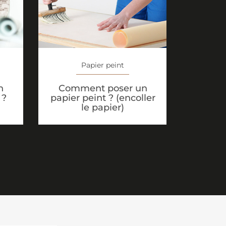
Papier peint
n
Comment poser un
 ?
papier peint ? (encoller
le papier)