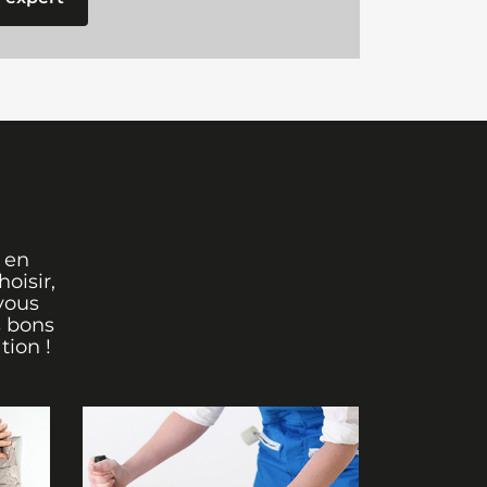
 en
oisir,
vous
s bons
tion !