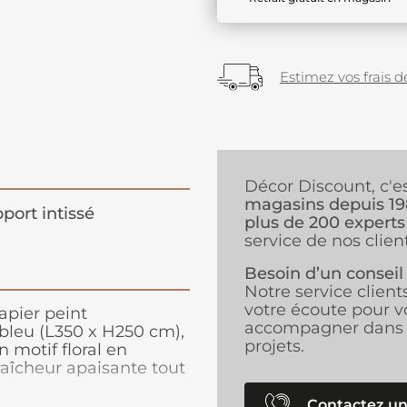
Estimez vos frais de
Décor Discount, c'e
magasins depuis 1
port intissé
plus de 200 experts
service de nos client
Besoin d’un conseil
Notre service client
votre écoute pour v
apier peint
accompagner dans 
bleu (L350 x H250 cm),
projets.
 motif floral en
raîcheur apaisante tout
né à votre espace.
papier peint est parfait
Contactez un