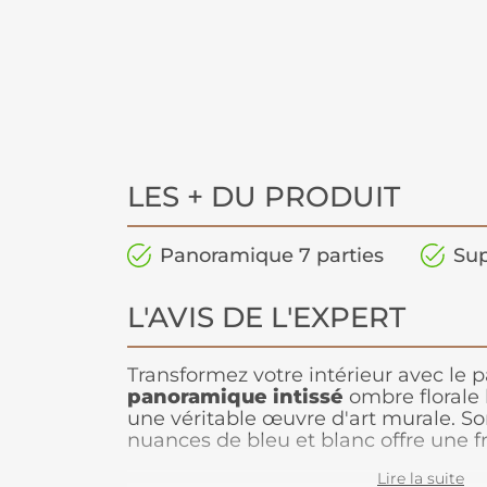
LES + DU PRODUIT
Panoramique 7 parties
Sup
L'AVIS DE L'EXPERT
Transformez votre intérieur avec le p
panoramique intissé
ombre florale 
une véritable œuvre d'art murale. Son
nuances de bleu et blanc offre une f
en ajoutant une touche de style raffi
Lire la suite
Inspiré d'une peinture artistique, ce 