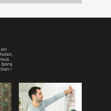
 en
oisir,
vous
s bons
tion !