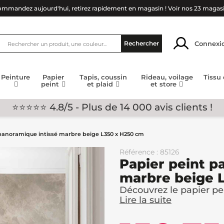
mmandez aujourd'hui, retirez rapidement en magasin !
Voir nos 23 magas
Connexi
Rechercher
Peinture
Papier
Tapis, coussin
Rideau, voilage
Tissu
peint
et plaid
et store
⭐⭐⭐⭐⭐ 4.8/5 - Plus de 14 000 avis clients !
panoramique intissé marbre beige L350 x H250 cm
Référence : 85126
Papier peint p
marbre beige 
Découvrez le papier pei
Lire la suite