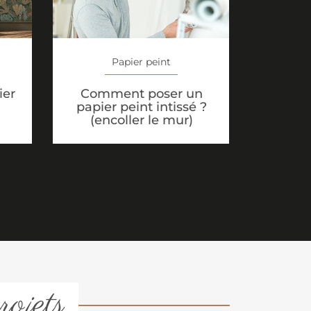
Papier peint
ier
Comment poser un
papier peint intissé ?
(encoller le mur)
rojets