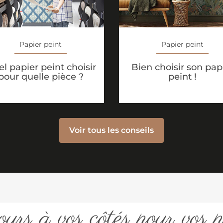
Papier peint
Papier peint
l papier peint choisir
Bien choisir son pap
pour quelle pièce ?
peint !
Voir tous les conseils
urs à vos côtés pour vos p