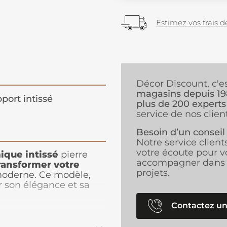
Estimez vos frais de
Décor Discount, c'e
magasins depuis 1
port intissé
plus de 200 experts
service de nos client
Besoin d’un conseil
Notre service client
votre écoute pour v
ique intissé
pierre
accompagner dans 
ransformer votre
projets.
moderne. Ce modèle,
r son élégance et sa
tels doux, il s’adapte
coration, apportant une
Contactez un
à poser
grâce à sa
peint est parfait pour