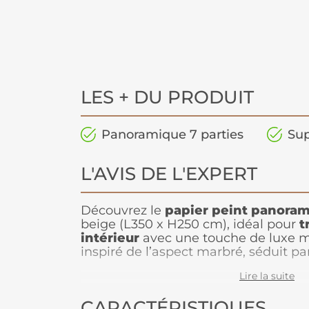
LES + DU PRODUIT
Panoramique 7 parties
Sup
L'AVIS DE L'EXPERT
Découvrez le
papier peint panoram
beige (L350 x H250 cm), idéal pour
t
intérieur
avec une touche de luxe 
inspiré de l’aspect marbré, séduit pa
texture raffinée. Grâce à ses tons pas
Lire la suite
parfaitement à tous les styles de dé
ambiance chic et apaisante.
Facile 
CARACTÉRISTIQUES
composition en intissé
, ce papier 