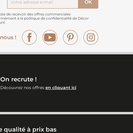
pte de recevoir des offres commerciales
rmément à
la politique de confidentialité de Décor
unt
Facebook
YouTube
Pinterest
Instagram
nous !
On recrute !
Découvrez nos offres
en cliquant ici
 qualité à prix bas