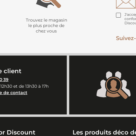
J'acce
confo
Trouvez le magasin
Disco
le plus proche de
chez vous
Suivez-
 client
0 39
 12h30 et de 13h30 à 17h
e de contact
or Discount
Les produits déco de