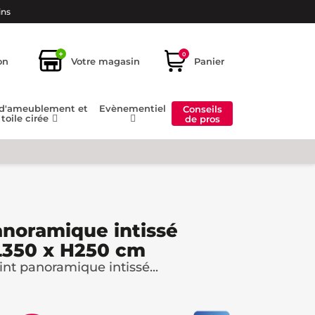
ins
+
0
on
Votre magasin
Panier
 d'ameublement et
Evènementiel
Conseils
toile cirée
de pros
anoramique intissé
L350 x H250 cm
nt panoramique intissé...