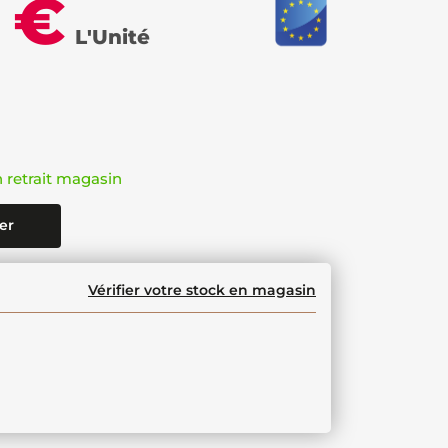
 €
L'Unité
n retrait magasin
er
Vérifier votre stock en magasin