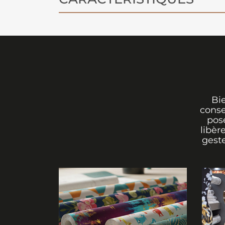
habiller les grandes surfaces murale
votre espace en choisissant ce papie
combine esthétique et praticité.
Bi
conse
pos
libèr
geste