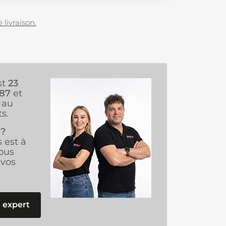
 livraison.
st
23
987
et
au
s.
 ?
s est à
ous
vos
 expert