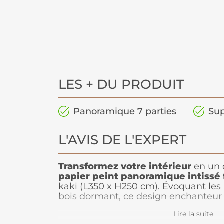
LES + DU PRODUIT
Panoramique 7 parties
Sup
L'AVIS DE L'EXPERT
Transformez votre intérieur
en un 
papier peint panoramique intissé f
kaki (L350 x H250 cm). Évoquant les 
bois dormant, ce design enchanteur
délicates dans des teintes rose vinta
Lire la suite
créer une atmosphère romantique. C