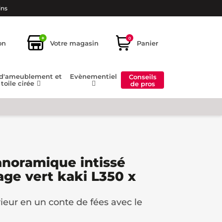
ins
+
0
on
Votre magasin
Panier
 d'ameublement et
Evènementiel
Conseils
toile cirée
de pros
anoramique intissé
tage vert kaki L350 x
ieur en un conte de fées avec le