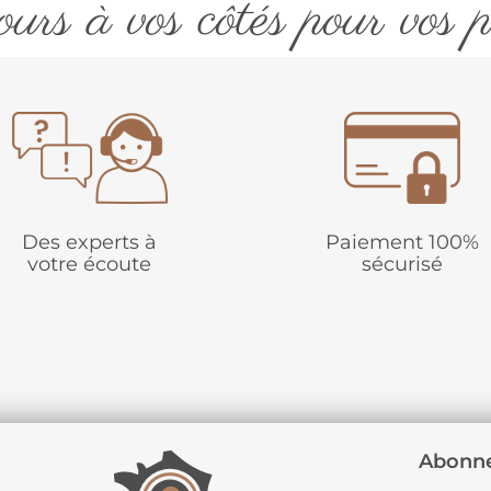
urs à vos côtés pour vos p
Des experts à
Paiement 100%
votre écoute
sécurisé
Abonne