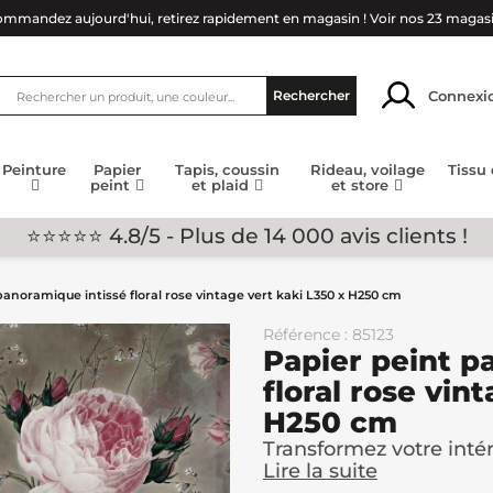
mmandez aujourd'hui, retirez rapidement en magasin !
Voir nos 23 magas
Connexi
Rechercher
Peinture
Papier
Tapis, coussin
Rideau, voilage
Tissu
peint
et plaid
et store
⭐⭐⭐⭐⭐ 4.8/5 - Plus de 14 000 avis clients !
panoramique intissé floral rose vintage vert kaki L350 x H250 cm
Référence : 85123
Papier peint p
floral rose vin
H250 cm
Transformez votre intér
Lire la suite