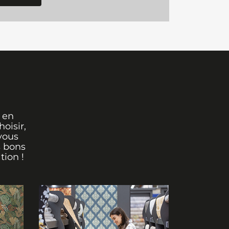
 en
oisir,
vous
s bons
tion !