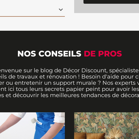
votre salon
ou
que qui ravira les
raffinée. Pour une
cez par préparer le
Appliquez la colle
z les lés du papier
 d'un alignement
impeccable. Avec ce
ulement une touche
NOS CONSEILS
DE PROS
s vous créez
int de charme et de
envenue sur le blog de Décor Discount, spécialiste
ils de travaux et rénovation ! Besoin d'aide pour ch
er ou entretenir un support murale ? Nos experts 
ent ici tous leurs secrets papier peint pour avoir le
s et découvrir les meilleures tendances de décora