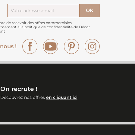
pte de recevoir des offres commerciales
rmément à
la politique de confidentialité de Décor
unt
Facebook
YouTube
Pinterest
Instagram
nous !
On recrute !
Découvrez nos offres
en cliquant ici