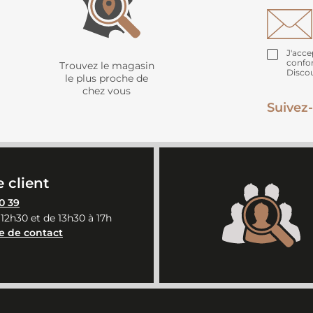
J'acce
confo
Trouvez le magasin
Disco
le plus proche de
chez vous
Suivez-
 client
0 39
 12h30 et de 13h30 à 17h
e de contact