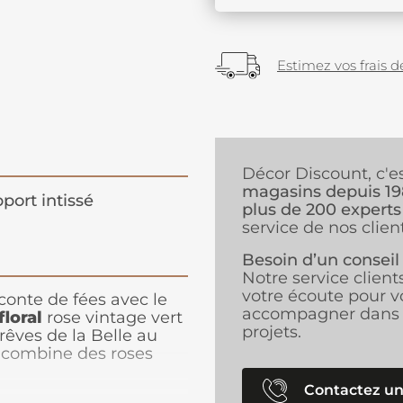
Estimez vos frais de
Décor Discount, c'e
magasins depuis 1
port intissé
plus de 200 experts
service de nos client
Besoin d’un conseil
Notre service client
votre écoute pour v
conte de fées avec le
accompagner dans 
loral
rose vintage vert
projets.
rêves de la Belle au
 combine des roses
ge et vert kaki pour
e motif sophistiqué
Contactez un