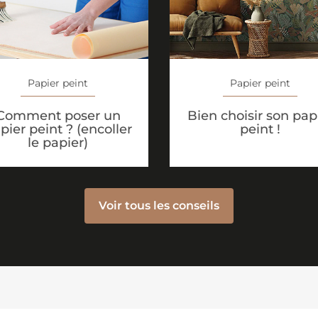
Papier peint
Papier peint
Comment poser un
Bien choisir son pap
pier peint ? (encoller
peint !
le papier)
Voir tous les conseils