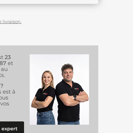
 livraison.
st
23
987
et
au
s.
 ?
s est à
ous
vos
 expert