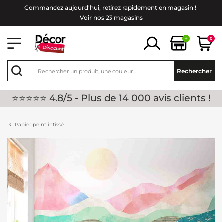
Commandez aujourd'hui, retirez rapidement en magasin !
Voir nos 23 magasins
+
0
Rechercher
⭐⭐⭐⭐⭐ 4.8/5 - Plus de 14 000 avis clients !
Papier peint intissé