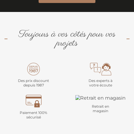
Toujours à vos côtés pour vos
projets
Des prix discount
Des experts à
depuis 1987
votre écoute
Retrait en
magasin
Paiement 100%
sécurisé