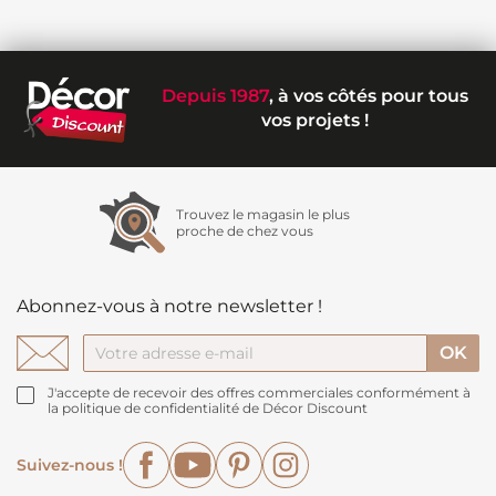
Depuis 1987
, à vos côtés pour tous
vos projets !
Trouvez le magasin le plus
proche de chez vous
Abonnez-vous à notre newsletter !
J'accepte de recevoir des offres commerciales conformément à
la politique de confidentialité de Décor Discount
Facebook
YouTube
Pinterest
Instagram
Suivez-nous !