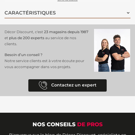
chambre, il crée une ambiance unique et sereine. Pour une
installation simple et efficace, préparez le mur en le nettoyant et le
CARACTÉRISTIQUES
lissant, appliquez la colle directement, puis posez les lés du papier
peint en alignant les motifs pour un effet visuel saisissant et
harmonieux.
Décor Discount, c'est
23 magasins depuis 1987
et
plus de 200 experts
au service de nos
clients.
Besoin d’un conseil ?
Notre service clients est à votre écoute pour
vous accompagner dans vos projets.
Contactez un expert
NOS CONSEILS
DE PROS
Bienvenue sur le blog de Décor Discount, spécialiste en