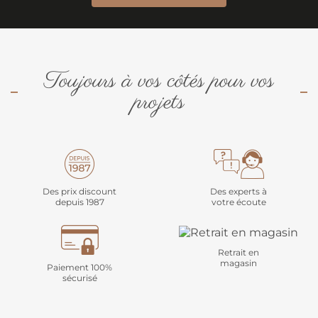
Toujours à vos côtés pour vos
projets
Des prix discount
Des experts à
depuis 1987
votre écoute
Retrait en
magasin
Paiement 100%
sécurisé