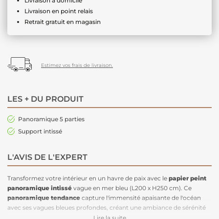
Livraison à domicile
Livraison en point relais
Retrait gratuit en magasin
Estimez vos frais de livraison.
LES + DU PRODUIT
Panoramique 5 parties
Support intissé
L'AVIS DE L'EXPERT
Transformez votre intérieur en un havre de paix avec le
papier peint
panoramique intissé
vague en mer bleu (L200 x H250 cm). Ce
panoramique tendance
capture l'immensité apaisante de l'océan
avec ses vagues bleues profondes, créant une ambiance de sérénité
et de relaxation. Parfait pour votre salon ou chambre, ce
Lire la suite