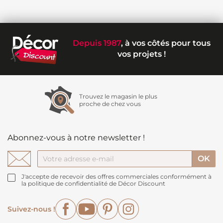
Depuis 1987
, à vos côtés pour tous
vos projets !
Trouvez le magasin le plus
proche de chez vous
Abonnez-vous à notre newsletter !
J'accepte de recevoir des offres commerciales conformément à
la politique de confidentialité de Décor Discount
Facebook
YouTube
Pinterest
Instagram
Suivez-nous !