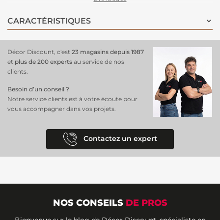
panoramique invite à la détente et au bien-être, en apportant le
calme de la mer directement chez vous. L'
installation est rapide
:
CARACTÉRISTIQUES
nettoyez et lissez votre mur, appliquez la colle, puis posez les lés en
alignant les motifs pour un effet spectaculaire.
Décor Discount, c'est
23 magasins depuis 1987
et
plus de 200 experts
au service de nos
clients.
Besoin d’un conseil ?
Notre service clients est à votre écoute pour
vous accompagner dans vos projets.
Contactez un expert
NOS CONSEILS
DE PROS
Bienvenue sur le blog de Décor Discount, spécialiste en